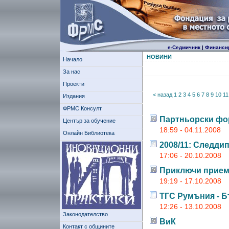
е-Седмичник
|
Финанси
НОВИНИ
Начало
За нас
Проекти
< назад
1
2
3
4
5
6
7
8
9
10
11
Издания
ФРМС Консулт
Партньорски фо
Център за обучение
18:59 - 04.11.2008
Онлайн Библиотека
2008/11: Следди
17:06 - 20.10.2008
Приключи прием
19:19 - 17.10.2008
ТГС Румъния - Б
12:26 - 13.10.2008
Законодателство
ВиК
Контакт с общините