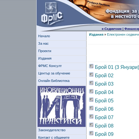
е-Седмичник
|
Финанси
Издания
»
Електронен седмич
Начало
За нас
Проекти
Издания
ФРМС Консулт
Брой 01 (3 Януари
Център за обучение
Брой 02
Онлайн Библиотека
Брой 03
Брой 04
Брой 05
Брой 06
Брой 07
Брой 08
Законодателство
Брой 09
Контакт с общините