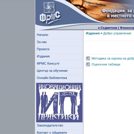
е-Седмичник
|
Финанси
Издания
»
Добро управление
Начало
За нас
Проекти
Издания
Методика за оценка на доб
ФРМС Консулт
Оценъчни таблици
Център за обучение
Онлайн Библиотека
Законодателство
Контакт с общините