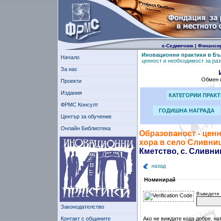
е-Седмичник
|
Финанси
Иновационни практики в Бъ
Начало
ценност и необходимост за ра
За нас
Обмен н
Проекти
Издания
КАТЕГОРИИ ПРАК
ФРМС Консулт
ГОДИШНА НАГРАДА
Център за обучение
Онлайн Библиотека
Образованост - ценн
хора в село Сливни
Кметство, с. Сливни
назад
Номинирай
Въведете 
Законодателство
Контакт с общините
Ако не виждате кода добре, на