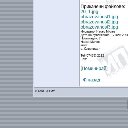
Прикачени файлове:
20_1.jpg
obrazovanost1.jpg
obrazovanost2.jpg
obrazovanost3.jpg
Иноватор: Наско Милев
Дата на публикация: 17 юли 200
Номинации: 7
Наско Милев
кмет
с. Сливница -
Tel:(07433) 2212
Fax:
[
Номинирай
]
назад
© 2007, ФРМС