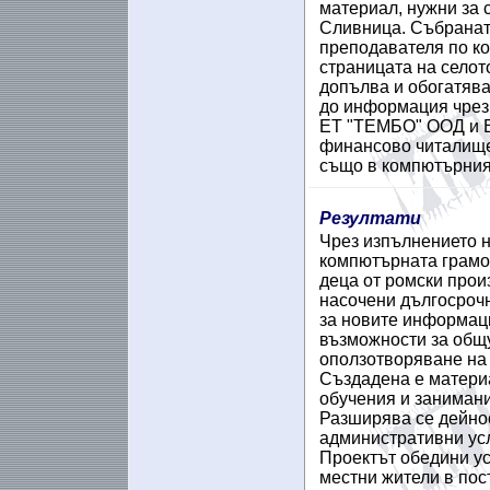
материал, нужни за 
Сливница. Събранат
преподавателя по к
страницата на селот
допълва и обогатява
до информация чрез 
ЕТ "ТЕМБО" ООД и Е
финансово читалищет
също в компютърния
Резултати
Чрез изпълнението н
компютърната грамот
деца от ромски прои
насочени дългосроч
за новите информаци
възможности за общу
оползотворяване на
Създадена е материа
обучения и занимани
Разширява се дейнос
административни усл
Проектът обедини ус
местни жители в пос