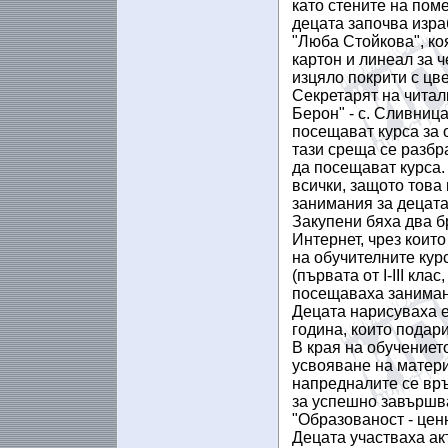
като стените на пом
децата започва изра
"Люба Стойкова", коя
картон и линеал за ч
изцяло покрити с цв
Секретарят на читал
Берон" - с. Сливниц
посещават курса за 
тази среща се разбр
да посещават курса.
всички, защото това
занимания за децата
Закупени бяха два б
Интернет, чрез коит
на обучителните кур
(първата от I-III кла
посещаваха заниман
Децата нарисуваха е
година, които подари
В края на обучениет
усвояване на матери
напредналите се връ
за успешно завършв
"Образованост - цен
Децата участваха а