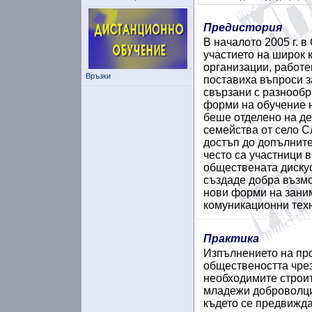
Предистория
В началото 2005 г. 
участието на широк 
организации, работе
Връзки
поставиха въпроси з
свързани с разнооб
форми на обучение 
беше отделено на де
семейства от село С
достъп до допълните
често са участници 
обществената дискуси
създаде добра възмо
нови форми на заним
комуникационни тех
Практика
Изпълнението на про
обществеността чре
необходимите строит
младежи доброволци
където се предвижда