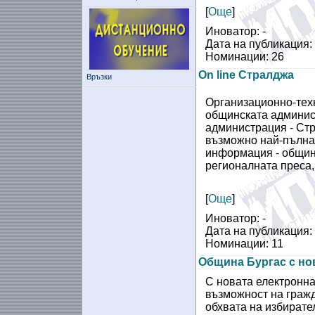
[
Още
]
Иноватор: -
Дата на публикация:
Номинации: 26
On line Стралджа
Връзки
Организационно-техн
общинската админис
администрация - Ст
възможно най-пълна 
информация - общинс
регионалната преса,
[
Още
]
Иноватор: -
Дата на публикация:
Номинации: 11
Община Бургас с нов
С новата електронна
възможност на гражд
обхвата на избирате