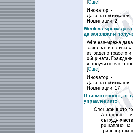
[
Още
]
Иноватор: -
Дата на публикация:
Номинации: 2
Wireless-мрежа дава
да заявяват и получ
Wireless-мрежа дава
заявяват и получава
изградено трасето и
общината. Гражданин
я получи по електро
[
Още
]
Иноватор: -
Дата на публикация:
Номинации: 17
Приемственост, етни
управлението
Специфичното ге
Антоново и
сътрудничеств
решаване на 
транспортни 