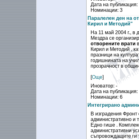
Дата на публикация:
Номинации: 3
Паралелен ден на о
Кирил и Методий"
На 11 май 2004 г., в
Мездра се организи
отворените врати
Кирил и Методий , ка
празници на култура
годишнината на учил
прозрачност в общин
[
Още
]
Иноватор: -
Дата на публикация:
Номинации: 6
Интегрирано админи
В изградения Фронт
административно и т
Едно гише . Комплек
административни усл
съпровождащите ги т