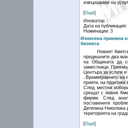
извършване на услуг
[
Още
]
Иноватор: -
Дата на публикация:
Номинации: 3
Изнесена приемна н
бизнеса
Новият Кметс
предишните два ман
на Общината да с
заместници. Приемъ
Центъра за услуги 
. Времетраенето на 
приети, на практика 
След местни избор
срещат с новия Кме
фирми. След анал
поставените пробл
Детелина Николова 
територията на град
[
Още
]