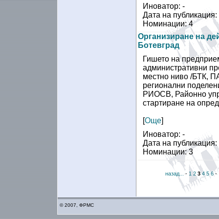
Иноватор: -
Дата на публикация:
Номинации: 4
Организиране на де
Ботевград
Гишето на предприе
административни про
местно ниво /БТК, П
регионални поделен
РИОСВ, Районно упр
стартиране на опред
[
Още
]
Иноватор: -
Дата на публикация:
Номинации: 3
назад...
-
1
2
3
4
5
6
-
© 2007, ФРМС