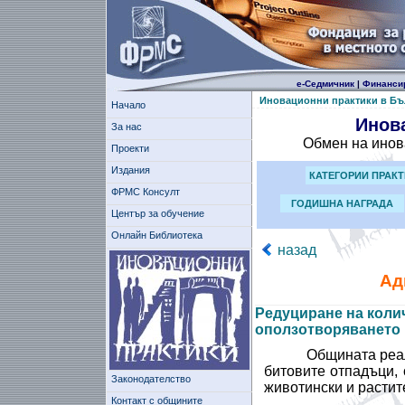
е-Седмичник
|
Финанси
Иновационни практики в Бъ
Начало
Инов
За нас
Обмен на инов
Проекти
Издания
КАТЕГОРИИ ПРАК
ФРМС Консулт
ГОДИШНА НАГРАДА
Център за обучение
Онлайн Библиотека
назад
Ад
Редуциране на коли
оползотворяването 
Общината реал
битовите отпадъци,
Законодателство
животински и растит
Контакт с общините