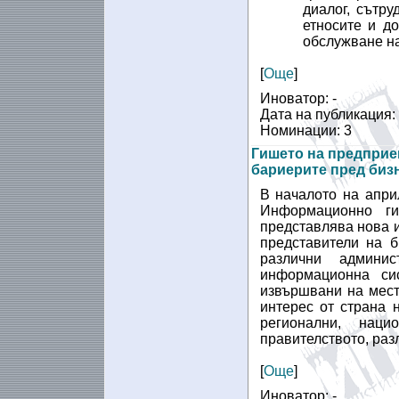
диалог, сътр
етносите и д
обслужване на
[
Още
]
Иноватор: -
Дата на публикация:
Номинации: 3
Гишето на предприе
бариерите пред биз
В началото на апри
Информационно г
представлява нова 
представители на б
различни админи
информационна сис
извършвани на мест
интерес от страна 
регионални, нац
правителството, раз
[
Още
]
Иноватор: -