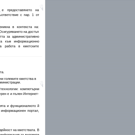
 е предоставянето на
ответствие с пар. 1 от
никна в контекста на:
 Осигуряването на достъп
тта за административно
та към информационно
за работа в кметските
та.
ени големите кметства в
дминистрации.
технологии: компютърни
урен е и пълен Интернет-
ията и функционалното й
 информационен портал,
ейност на кметствата. В
 информация за видовете