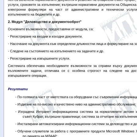
услуги, сроковете за изпълнение; вътрешни нормативни документи на Общинска 
електронни формуляри на част от административни и технически услуги
изпълнението на бюджетите и др.
2. Модул "Деловодство и документооброт"
Основните възможности, предоставяни от модула, са:
- Регистриране на входни и изходни документи.
- Насочване на документа към определени длъжностни лица и формулиране на з
- Следене на състоянието на изпълнението на задачите и др.
- Регистриране на извършените услуги.
Системата обезпечава необходимите възможности за справки върху докумен
възложените задачи, отличава се с особена строгост на следене на дос
извършваните операции.
Резултати
- По-голямата част от кметствата са оборудвани със съвременни информаци
- Издигане на по-високо и качествено ниво на административно обслужване;
- Изградена Интранет информационна система за нормативните актове
съвет Кубрат, вътрешни правилници; система за отчитане на изпълнение
- Инсталирани автоматизирани информационни системи за деловодство и до
- Обучени служители за работа с програмните продукти Microsoft Windows XP
по линията на МДААР;