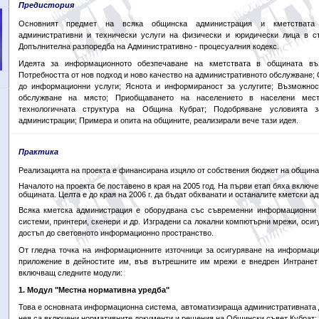
Предистория
Основният предмет на всяка общинска администрация и кметствата
административни и технически услуги на физически и юридически лица в съ
Допълнителна разпоредба на Административно - процесуалния кодекс.
Идеята за информационното обезпечаване на кметствата в общината въз
Потребността от нов подход и ново качество на административното обслужване;
до информационни услуги; Яснота и информираност за услугите; Възможнос
обслужване на място; Приобщаването на населението в населени мес
технологичната структура на Община Кубрат; Подобряване условията 
администрации; Примера и опита на общините, реализирали вече тази идея.
Практика
Реализацията на проекта е финансирана изцяло от собствения бюджет на община
Началото на проекта бе поставено в края на 2005 год. На първи етап бяха включ
общината. Целта е до края на 2006 г. да бъдат обхванати и останалите кметски а
Всяка кметска администрация е оборудвана със съвременни информационни 
системи, принтери, скенери и др. Изградени са локални компютърни мрежи, осиг
достъп до световното информационно пространство.
От гледна точка на информационните източници за осигуряване на информац
приложение в дейностите им, във вътрешните им мрежи е внедрен Интранет
включващ следните модули:
1. Модул "Местна нормативна уредба"
Това е основната информационна система, автоматизираща административната д
нея са включени нормативните документи и решения на Общински съвет Кубрат;