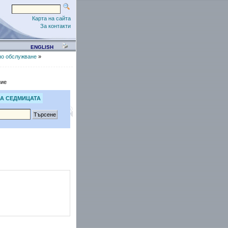
Карта на сайта
За контакти
ENGLISH
о обслужване
»
ние
А СЕДМИЦАТА