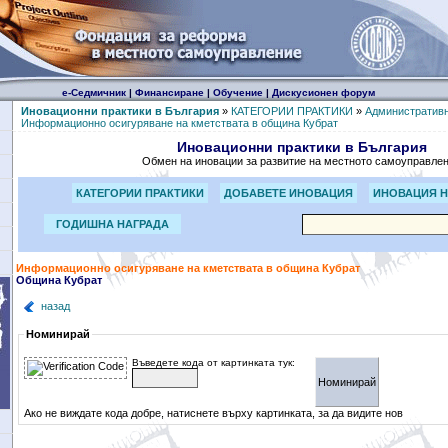
е-Седмичник
|
Финансиране
|
Обучение
|
Дискусионен форум
Иновационни практики в България
»
КАТЕГОРИИ ПРАКТИКИ
»
Административн
Информационно осигуряване на кметствата в община Кубрат
Иновационни практики в България
Обмен на иновации за развитие на местното самоуправле
КАТЕГОРИИ ПРАКТИКИ
ДОБАВЕТЕ ИНОВАЦИЯ
ИНОВАЦИЯ Н
ГОДИШНА НАГРАДА
Информационно осигуряване на кметствата в община Кубрат
Община Кубрат
назад
Номинирай
Въведете кода от картинката тук:
Ако не виждате кода добре, натиснете върху картинката, за да видите нов