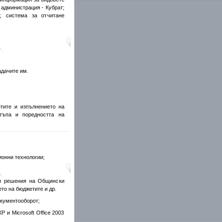
администрация - Кубрат;
; система за отчитане
адачите им.
тите и изпълнението на
тъпа и поредността на
онни технологии;
 и решения на Общински
то на бюджетите и др.
кументооборот;
 и Microsoft Office 2003