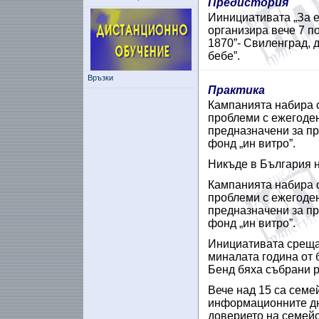
Предистория
Иинициативата „За е
организира вече 7 п
1870”- Свиленград, 
бебе”.
Връзки
Практика
Кампанията набира 
проблеми с ежегоден
предназначени за пр
фонд „ин витро”.
Никъде в България н
Кампанията набира 
проблеми с ежегоден
предназначени за пр
фонд „ин витро”.
Инициативата среща 
миналата година от 
Бенд бяха събрани р
Вече над 15 са семе
информационните дни
доверието на семейс