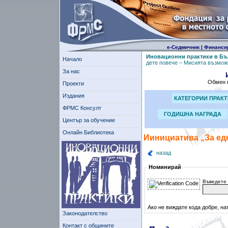
е-Седмичник
|
Финанси
Иновационни практики в Бъ
Начало
дете повече – Мисията възможн
За нас
Обмен н
Проекти
Издания
КАТЕГОРИИ ПРАК
ФРМС Консулт
ГОДИШНА НАГРАДА
Център за обучение
Онлайн Библиотека
Иинициатива „За ед
назад
Номинирай
Въведете 
Ако не виждате кода добре, на
Законодателство
Контакт с общините