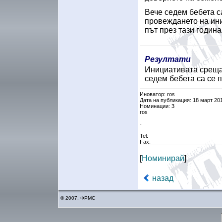
Вече седем бебета са
провеждането на ини
път през тази година
Резултати
Инициативата среща 
седем бебета са се п
Иноватор: ros
Дата на публикация: 18 март 20
Номинации: 3
ros
-
Tel:
Fax:
[
Номинирай
]
назад
© 2007, ФРМС