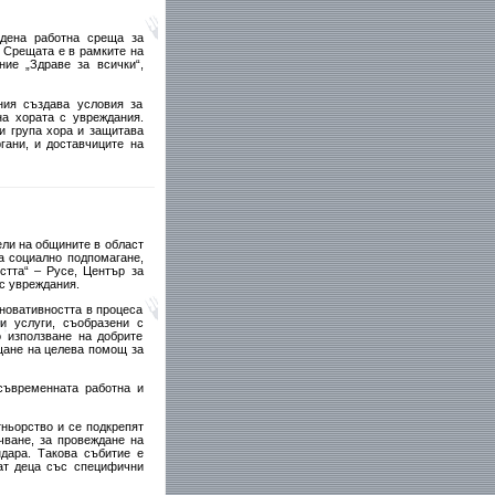
едена работна среща за
 Срещата е в рамките на
ие „Здраве за всички“,
ния създава условия за
на хората с увреждания.
и група хора и защитава
гани, и доставчиците на
ли на общините в област
а социално подпомагане,
стта“ – Русе, Център за
 с увреждания.
иновативността в процеса
и услуги, съобразени с
о използване на добрите
ащане на целева помощ за
съвременната работна и
ньорство и се подкрепят
чване, за провеждане на
дара. Такова събитие е
ват деца със специфични