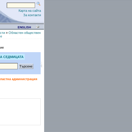
Карта на сайта
За контакти
ENGLISH
сти
»
Областен обществен
се
ние
А СЕДМИЦАТА
бластна администрация