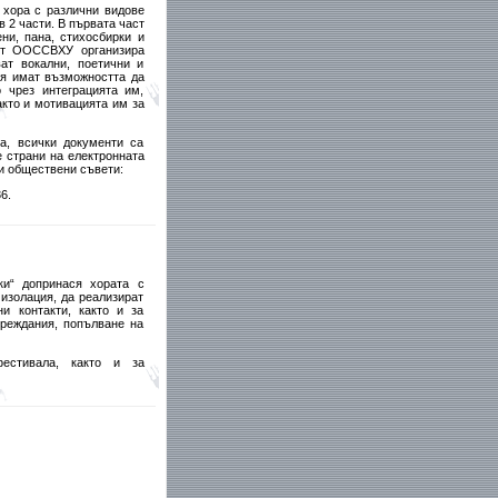
 хора с различни видове
 2 части. В първата част
ни, пана, стихосбирки и
аст ООССВХУ организира
ат вокални, поетични и
ия имат възможността да
 чрез интеграцията им,
кто и мотивацията им за
а, всички документи са
 страни на електронната
и обществени съвети:
6.
и“ допринася хората с
изолация, да реализират
и контакти, както и за
вреждания, попълване на
естивала, както и за