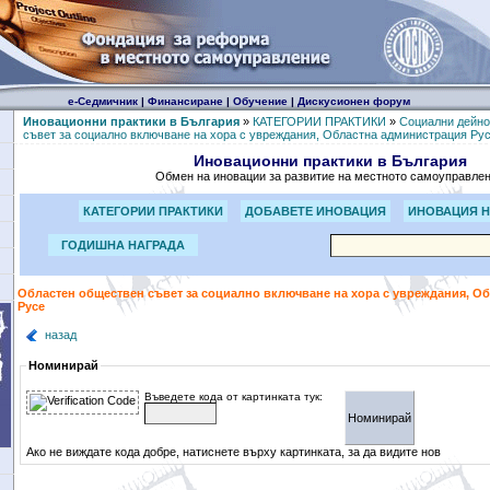
е-Седмичник
|
Финансиране
|
Обучение
|
Дискусионен форум
Иновационни практики в България
»
КАТЕГОРИИ ПРАКТИКИ
»
Социални дейно
съвет за социално включване на хора с увреждания, Областна администрация Ру
Иновационни практики в България
Обмен на иновации за развитие на местното самоуправле
КАТЕГОРИИ ПРАКТИКИ
ДОБАВЕТЕ ИНОВАЦИЯ
ИНОВАЦИЯ Н
ГОДИШНА НАГРАДА
Областен обществен съвет за социално включване на хора с увреждания, О
Русе
назад
Номинирай
Въведете кода от картинката тук:
Ако не виждате кода добре, натиснете върху картинката, за да видите нов