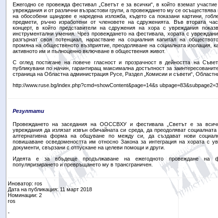
Ежегодно се провежда фестивал „Светът е за всички“, в който вземат участие
увреждания и от различни възрастови групи, а провеждането му се осъществява в
на обособени щандове е наредена изложба, където са показани картини, гобле
предмети, ръчно изработени от членовете на сдруженията. Във втората ч
концерт, в който представители на сдружения на хора с увреждания показв
инструментални умения. Чрез провеждането на фестивала, хората с увреждан
разгърнат своя потенциал, нарастване на социалния капитал на обществото
промяна на общественото възприятие, преодоляване на социалната изолация, ка
активното им и пълноценно включване в обществения живот.
С оглед постигане на повече гласност и прозрачност в дейността на Съвет
публикувани по начин, гарантиращ максимална достъпност за заинтересованите
страница на Областна администрация Русе, Раздел „Комисии и съвети“, Областн
http://www.ruse.bg/index.php?cmd=showContent&page=14&s ubpage=83&subpage2=3
Резултати
Провеждането на заседания на ООССВХУ и фестивала „Светът е за всичк
увреждания да излязат извън обичайната си среда, да преодоляват социалната 
алтернативна форма на общуване по между си, да създават нови социалн
повишаване осведомеността им относно Закона за интеграция на хората с у
документи, свързани с отпускане на целеви помощи и други.
Идеята е за вбъдеще продължаване на ежегодното провеждане на ф
популяризирането и превръщането му в трансграничен.
Иноватор: ros
Дата на публикация: 11 март 2018
Номинации: 2
ros
-