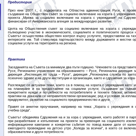
Предистория
През юни 2007 г., с подкрепата на Областна администрация Русе, е пров
създаване на Обществен съвет за социално включване на хората с увреждания.
проекта „Мрежа за социално включване на хората с увреждания“ на Сдружен
финансиран от Американската агенция за международно развитие.
Целта на Обществения съвет за социално включване на хората с уврежда
пълноценно участие в икономическите, социалните и политическите процеси 
Съветът осъществява обществен контрол върху услугите, предоставяни на таз
интересите им. Той стимулира партньорството между държавните и местни ор
социални услуги на територията на региона.
Практика
Заседанията на Съвета са минимум два пъти годишно. Членовете са представите
Русе, Регионално управление на образованието – Русе, Регионална дирекция з
дирекция „Инспекция по труда – Русе“, дирекция „Регионална служба по заето
психично здраве и на други институции и организации, както и сдружения за хора
Разглеждат се актуални теми, които са в помощ на хората с увреждания като: 
на планиране и на предоставяне на социални услуги; създаване на гъвкав
конкретните нужди и потребности на потребителите и техните близки; активн
практики на доказали се неправителствени организации; ред и условия за изпл
придружител; развитие на социалното предприемачество и други.
Правят се анкетни проучвания, например на тема: „Хората с увреждания в 
учебна среда“.
Съветът обединява Сдружения на и за хора с увреждания, които работят в парт
при разработване и изпълнение на проекти за превенция на социалното изклю
информационни кампании и конкретни събития по повод важни дати от кален
ежегодното провеждане на детско утро „Коледа за всички“, в което се включ
образователни и други потребности.