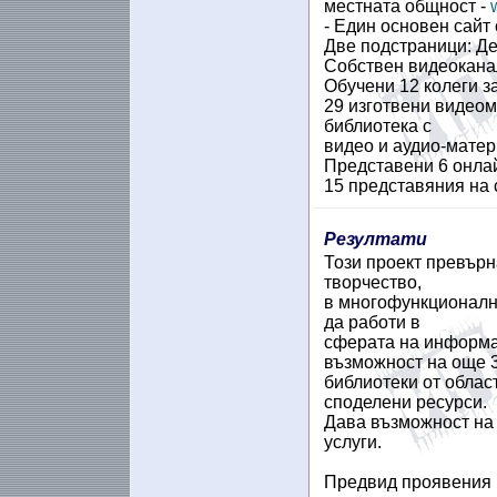
местната общност -
- Един основен сайт
Две подстраници: Де
Собствен видеокана
Обучени 12 колеги з
29 изготвени видеом
библиотека с
видео и аудио-матер
Представени 6 онлай
15 представяния на с
Резултати
Този проект превърн
творчество,
в многофункционална
да работи в
сферата на информа
възможност на още 
библиотеки от облас
споделени ресурси.
Дава възможност на 
услуги.
Предвид проявения и