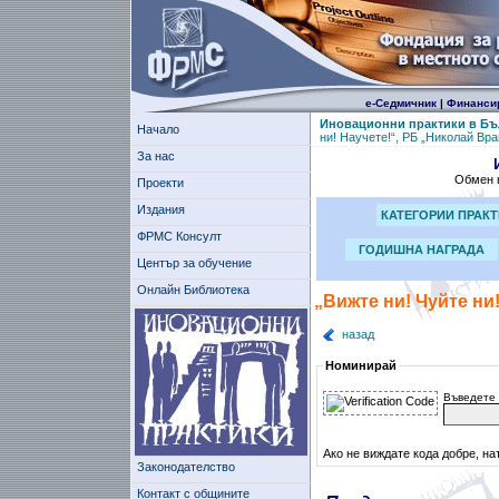
е-Седмичник
|
Финанси
Иновационни практики в Бъ
Начало
ни! Научете!“, РБ „Николай Вр
За нас
Обмен н
Проекти
Издания
КАТЕГОРИИ ПРАК
ФРМС Консулт
ГОДИШНА НАГРАДА
Център за обучение
Онлайн Библиотека
„Вижте ни! Чуйте ни
назад
Номинирай
Въведете 
Ако не виждате кода добре, на
Законодателство
Контакт с общините