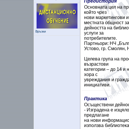
Предистория
Основната цел на про
който чрез
нови маркетингови 
местната общност з
дейността на библио
Връзки
услуги за
потребителите.
Партньори: НЧ „Бълга
Устово, гр. Смолян, 
Целева група на про
възрастови
категории – до 14 и 
хора с
увреждания и гражда
инициативи.
Практика
Осъществени дейнос
- Изградена е изцяло
предлагане
на нови информацион
използва библиотека