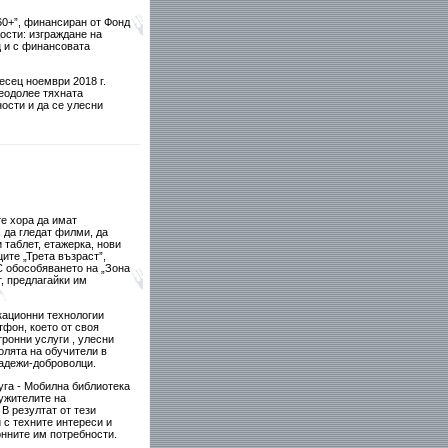
60+”, финансиран от Фонд
ости: изграждане на
 и с финансовата
месец ноември
2018 г
.
реодолее тяхната
ости и да се улесни
те хора да имат
, да гледат филми, да
 таблет, етажерка, нови
ците „Трета възраст”,
С обособяването на „Зона
т, предлагайки им
кационни технологии
тфон, което от своя
ронни услуги , улесни
олята на обучители в
ладежи-доброволци.
уга - Мобилна библиотека
лужителите на
 В резултат от тези
 с техните интереси и
нните им потребности.