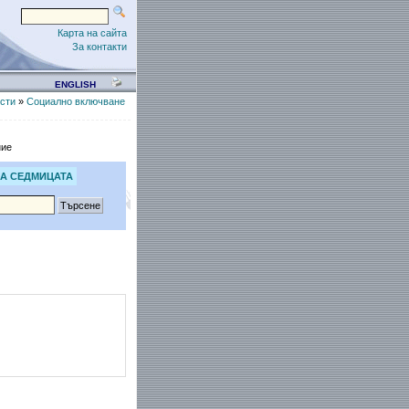
Карта на сайта
За контакти
ENGLISH
сти
»
Социално включване
ние
А СЕДМИЦАТА