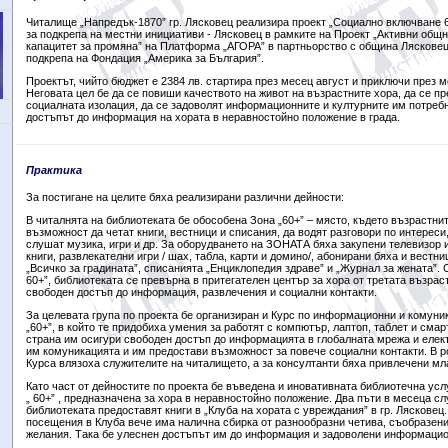
Читалище „Напредък-1870” гр. Лясковец реализ
ира
проект „Социално включване 
за подкрепа на местни инициативи
- Лясковец в рамките на Проект „Активни общн
капацитет за промяна” на Платформа „АГОРА” в партньорство с община Лясковец
подкрепа на Фондация „Америка за България”.
Проектът, чийто бюджет е 2384 лв. стартира през месец август и приключи през 
Неговата цел бе да се повиши качеството на живот на възрастните хора, да се п
социалната изолация, да се задоволят информационните и културните им потребн
достъп
ът
до информация на хората в неравностойно положение в града.
Практика
За постигане на целите бяха реализирани различни дейности:
В читалнята на библиотеката бе обособена Зона „60+” – място, където възрастни
възможност да четат книги, вестници и списания, да водят разговори по интереси
слушат музика, игри и др. За оборудването на ЗОНАТА бяха закупени телевизор и
книги, развлекателни игри / шах, табла, карти и домино/, абонирани бяха и вестни
„Всичко за градината”, списанията „Енциклопедия здраве” и „Журнал за жената”. 
60+”, библиотеката се превърна в притегателен център за хора от третата възрас
свободен достъп до информация, развлечения и социални контакти.
За целевата група по проекта бе организиран и Курс по информационни и комуни
„60+”, в който те придобиха умения за работят с компютър, лаптоп, таблет и смар
страна им осигури свободен достъп до информацията в глобалната мрежа и елект
им комуникацията и им предостави възможност за повече социални контакти. В р
Курса влязоха служителите на читалището, а за консултанти бяха привлечени м
Като част от дейностите по проекта бе въведена и иновативната библиотечна усл
„ 60+” , предназначена за хора в неравностойно положение. Два пъти в месеца с
библиотеката предоставят книги в „Клуба на хората с увреждания” в гр. Лясковец.
посещения в Клуба вече има налична сбирка от разнообразни четива, съобразени
желания. Така бе улеснен достъпът им до информация и задоволени информацио