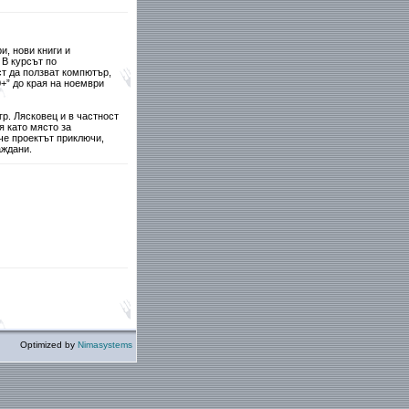
и, нови книги и
 В курсът по
т да ползват компютър,
+” до края на ноември
р. Лясковец и в частност
 като място за
че проектът приключи,
аждани.
Optimized by
Nimasystems