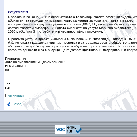
Резултати
Обособена бе Зона „60+” в библиотеката с телевизор, таблет, различни видове игр
абонамент за периодични издания, които са магнит за хората от третата възраст .
информационни и комуникационни технологии „60+”, 14 души придобиха уверенос
лаптоп, таблет и смартфон. А новата библиотечна услуга Мобилна библиотека „60
2018 г. обслужи 34 потребители в неравностойно положение.
С реализацията на проект „Социално включване 60+”, читалище „Напредък-1870” г
библиотеката създадоха нови партньорства и затвърдиха своята обществена роля
общуване, за достъп до информация и за обучение през целия живот. И въпреки, 
неговите дейности и за в бъдеще ще бъдат осъществявани, подобрявани и надгр
Иноватор: ros
Дата на публикация: 20 декември 2018
Номинации: 4
ros
-
Tel:
Fax:
[
Номинирай
]
назад