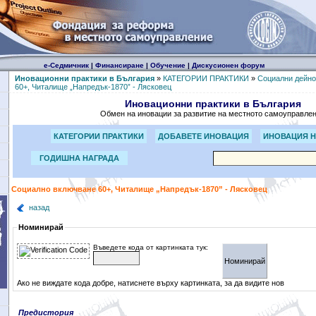
е-Седмичник
|
Финансиране
|
Обучение
|
Дискусионен форум
Иновационни практики в България
»
КАТЕГОРИИ ПРАКТИКИ
»
Социални дейно
60+, Читалище „Напредък-1870” - Лясковец
Иновационни практики в България
Обмен на иновации за развитие на местното самоуправле
КАТЕГОРИИ ПРАКТИКИ
ДОБАВЕТЕ ИНОВАЦИЯ
ИНОВАЦИЯ Н
ГОДИШНА НАГРАДА
Социално включване 60+, Читалище „Напредък-1870” - Лясковец
назад
Номинирай
Въведете кода от картинката тук:
Ако не виждате кода добре, натиснете върху картинката, за да видите нов
Предистория