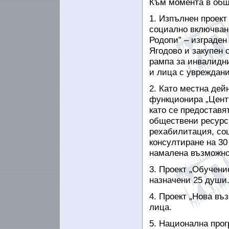
Към момента в общ
1. Изпълнен проект
социално
включван
Родопи” – изграден
Ягодово и закупен 
рампа за инвалидни
и лица с увреждани
2. Като местна дей
функционира „Центъ
като се предоставя
обществени ресурс
рехабилитация, со
консултиране на 30
намалена възможно
3. Проект „Обучение
назначени 25
души
4. Проект „Нова въ
лица.
5. Национална прог