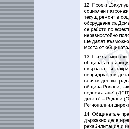
12. Проект „Закупу
социален
патронаж
текущ ремонт в соц
оборудване за Дом
се работи по ефект
неравностойно поло
ще дадат възможно
места от общината
13. През изминалит
общината са иниции
свързана със закри
непридружени деца
всички детски град
община Родопи, как
подпомагане” (ДСП)
детето” –
Родопи (О
Регионалния директ
14. Общината е пре
държавно делегира
рехабилитация и ин