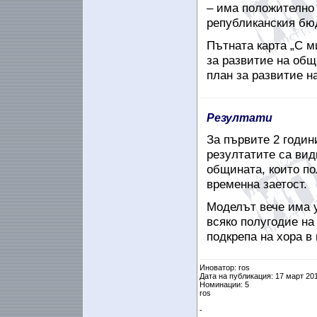
– има положително
републиканския бюд
Пътната карта „С м
за развитие
на общ
план за развитие на
Резултати
За
първите
2 годин
резултатите са ви
общината, които по
временна заетост.
Моделът вече има у
всяко полугодие на
подкрепа на хора в
Иноватор: ros
Дата на публикация: 17 март 20
Номинации: 5
ros
-