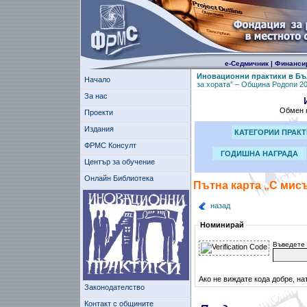
е-Седмичник
|
Финанси
Иновационни практики в Бъ
Начало
за хората” – Община Родопи 20
За нас
Обмен н
Проекти
Издания
КАТЕГОРИИ ПРАК
ФРМС Консулт
ГОДИШНА НАГРАДА
Център за обучение
Онлайн Библиотека
Пътна карта „С мисъ
назад
Номинирай
Въведете 
Ако не виждате кода добре, на
Законодателство
Контакт с общините