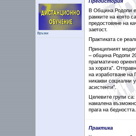
Предистория
В Община Родопи е 
рамките на която с
предостовяне на
ка
заетост.
Връзки
Практиката се реали
Принципният модел 
– община
Родопи 20
прагматично ориент
за хората”. Отправ
на изработване на 
никакви социални у
асистенти”.
Целевите групи са:
намалена възможно
прага на бедността.
Практика