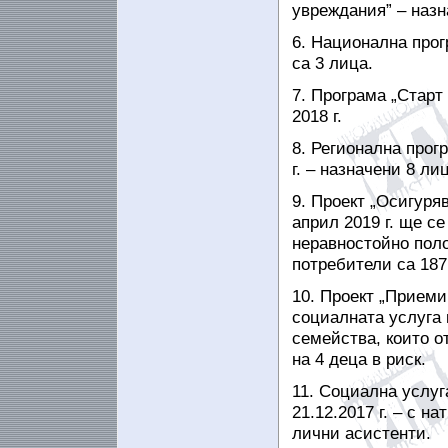
увреждания” –
назн
6. Национална прог
са 3
лица.
7. Програма „Старт 
2018 г.
8. Регионална прог
г. – назначени 8 лиц
9. Проект „Осигуряв
април
2019 г. ще с
неравностойно
пол
потребители са 187
10. Проект „Приеми
социалната услуга 
семейства, които о
на 4 деца в риск.
11. Социална услуг
21.12.2017 г. –
с на
лични асистенти.