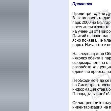
Практика
Преди три години Ду
Възстановените две 
парк 2000 на Българ
посетители в зоните
на ученици от Прир
Паисий в почистване
ясно показва, че мл
парка. Началото е п
На следващ етап Об
няколко обекта в па
сформирането на съв
разработи концепция
единични проекта на
Необходимо е да се 
на Силистра относно
информация става ос
Площадка за скейтбор
Силистренските ска
инвентаризация на п