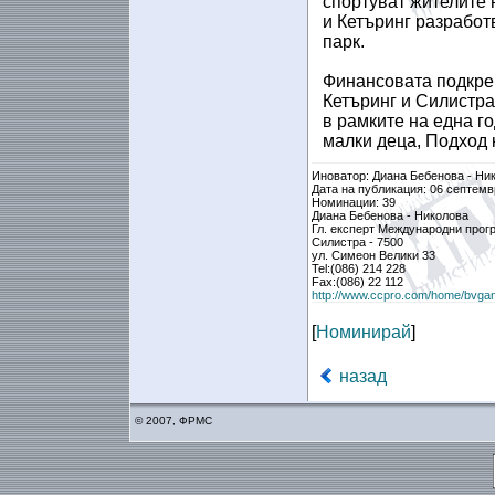
спортуват жителите 
и Кетъринг разработ
парк.
Финансовата подкреп
Кетъринг и Силистра
в рамките на една г
малки деца, Подход к
Иноватор: Диана Бебенова - Ни
Дата на публикация: 06 септемв
Номинации: 39
Диана Бебенова - Николова
Гл. експерт Международни прог
Силистра - 7500
ул. Симеон Велики 33
Tel:(086) 214 228
Fax:(086) 22 112
http://www.ccpro.com/home/bvga
[
Номинирай
]
назад
© 2007, ФРМС