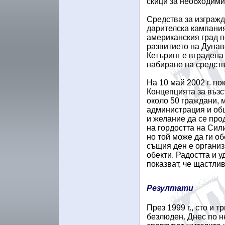
скици за необходим
Средства за изгражд
дарителска кампания
американския град п
развитието на Дунав
Кетъринг е вградена 
набиране на средств
На 10 май 2002 г. п
Концепцията за възс
около 50 граждани, 
администрация и об
и желание да се про
на гордостта на Сил
но той може да ги о
същия ден e организ
обекти. Радостта и 
показват, че щастли
Резултати
През 1999 г., сто и 
безлюден. Днес по н