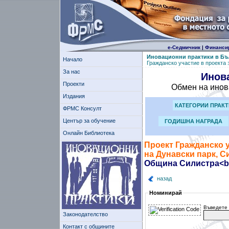
е-Седмичник
|
Финанси
Иновационни практики в Бъ
Начало
Гражданско участие в проекта 
За нас
Инов
Проекти
Обмен на инов
Издания
КАТЕГОРИИ ПРАК
ФРМС Консулт
Център за обучение
ГОДИШНА НАГРАДА
Онлайн Библиотека
Проект Гражданско у
на Дунавски парк, С
Община Силистра<b
назад
Номинирай
Въведете 
Законодателство
Контакт с общините