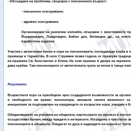
- Обсъждане на проблеми, свързани с пенсионната възраст:
- пенсионно осигуряване;
- здравно осигуряване.
Организиране на различни изложби, свързани с християнките пр
Йордановден, Лазаровден, Бабин ден, Великден др., на коит
изработени изделия.
Участия с автентични песни и хора на пенсионерите, посещаващи клуба в 
празници и тържества. В село Струмяни всяка година се празнува тради
на празника Св. Константин и Елена. На този празник в двора на черквата
дава курбан. Там пенсионерите от автентичната група за песни и танци пеят
Резултати
Възрастните хора са приобщени чрез създадените възможности за органи
и свободното им време; пенсионери, запазили своята жизненост с
инициативи за подпомагане на нуждаещите се възрастни хора; учреден е К
Обединяването на усилията на общината, партньорите по проекта и несто
осъществява баланс между нуждите и интересите. Изградено е чувството за
пенсионерите в общината. Повдигат се духа и надеждите на хората от трета