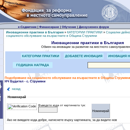
е-Седмичник
|
Финансиране
|
Обучение
|
Дискусионен форум
Иновационни практики в България
»
КАТЕГОРИИ ПРАКТИКИ
»
Социални дейно
социалното обслужване на възрастните в Община Струмяни
Иновационни практики в България
Обмен на иновации за развитие на местното самоуправле
КАТЕГОРИИ ПРАКТИКИ
ДОБАВЕТЕ ИНОВАЦИЯ
ИНОВАЦИЯ Н
ГОДИШНА НАГРАДА
Подобряване на социалното обслужване на възрастните в Община Струмян
НЧ Будител - с. Струмяни
назад
Номинирай
Въведете кода от картинката тук:
Ако не виждате кода добре, натиснете върху картинката, за да видите нов