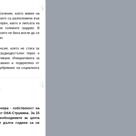
селение, което живее на
оито са разположени във
рен, както и липсата на
ъм големите градове. В
оито не биха могли да се
н.
нсия, която не стига за
труднодостъпен терен е
ужване. Инициативата за
чавано и подкрепяно от
добряване на социалната
нера - собственост на
от ОбА-Струмяни. За 15
еобходимите за целта
т дълги години са си