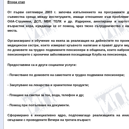
Втори етап
От първи септември 2003 г. започва изпълнението на програмните д
съвместна среща между институциите, имащи отношение към проблемит
ОбА-Струмяни, ДСП, МВР, ТЕЛК и др. Издирени, анкетирани и картот
възрастни хора, нуждаещи се от помощ, чрез тясно сътрудничество с км
места.
Организирано е обучение на екипа за реализация на дейностите по прое
медицински сестри, които измерват кръвното налягане и правят други м
по домовете на трудно подвижните пенсионери в общината, които наброя
пенсионерите с хронични заболявания посещаващи Клуба на пенсионера.
Предоставяни са и други социални услуги:
- Почистване по домовете на самотните и трудно подвижни пенсионери;
- Закупуване на лекарства и хранителни продукти;
- Плащане на сметки за ток, вода, телефон и др;
- Помощ при попълване на документи.
Сформирано е инициативно ядро, подпомагащо реализацията на иниц
свързани с проведените Вечери на третата възраст: