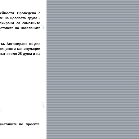
ейности. Проведена е
е на целевата група -
екирани са самотните
етовете на населените
кта. Ангажирани са две
едицински манипулации
ват около 25 души и на
иативите по проекта,