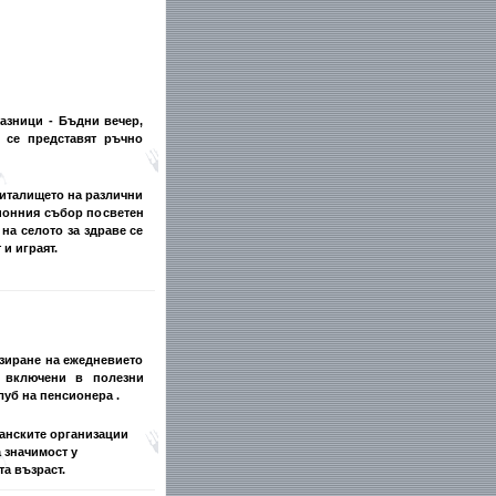
азници - Бъдни вечер,
о се представят ръчно
читалището на различни
ционния събор посветен
 на селото за здраве се
 и играят.
зиране на ежедневието
а включени в полезни
луб на пенсионера .
панските организации
 значимост у
та възраст.