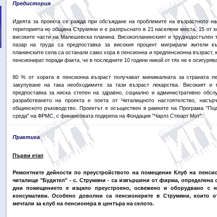
Предистория
Идеята за проекта се ражда при обсъждане на проблемите на възрастното на
територията но община Струмяни и е разпръснато в 21 населени места, 15 от к
високите части на Малешевска планина. Високопланинският и труднодостъпен те
пазар на труда са предпоставка за високия процент мигрирали жители к
планинските села са останали само хора в пенсионна и предпенсионна възраст, к
пенсионират поради факта, че в последните 10 години никой от тях не е осигурява
80 % от хората в пенсионна възраст получават минималната за страната пе
закупуване на така необходимите за тази възраст лекарства. Високият и 
предпоставка за ниска степен на здравно, социално и административно обсл
разработването на проекта е поета от Читалищното настоятелство, насър
общинското ръководство. Проектът е осъществен в рамките на Програма "По
среда" на ФРМС, с финансовата подкрепа на Фондация "Чарлз Стюарт Мот".
Практика
Първи етап
Ремонтните дейности по преустройството на помещение Клуб на пенсио
читалище "Будител" - с. Струмяни - са извършени от фирма, определена 
дни помещението е изцяло преустроено, освежено и оборудвано с н
консумативи. Особено доволни са пенсионерите в Струмяни, които о
мечтали за клуб на пенсионера в центъра на селото.