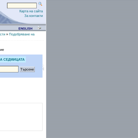
Карта на сайта
За контакти
ENGLISH
сти
»
Подобряване на
ние
А СЕДМИЦАТА
и