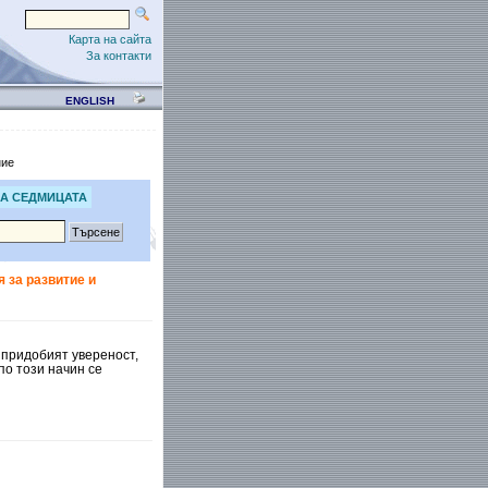
Карта на сайта
За контакти
ENGLISH
ние
А СЕДМИЦАТА
 за развитие и
 придобият увереност,
по този начин се