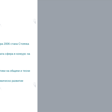
ра 2006 стана Стоянка
ата сфера в конкурс на
тики на общини и техни
омическо развитие