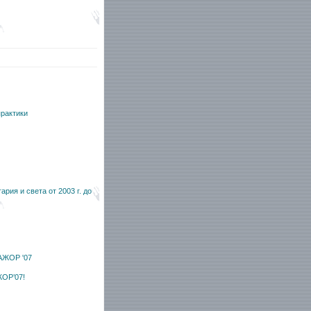
практики
рия и света от 2003 г. до
МАЖОР '07
ЖОР’07!