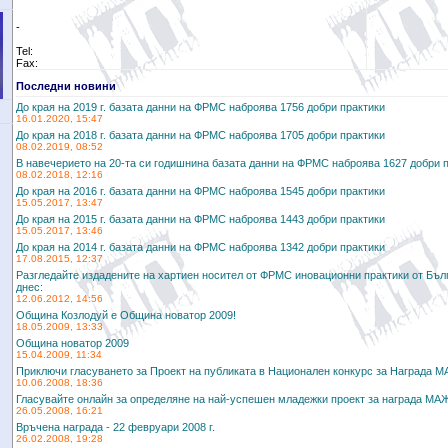
-
Tel:
Fax:
Последни новини
До края на 2019 г. базата данни на ФРМС наброява 1756 добри практики
16.01.2020, 15:47
До края на 2018 г. базата данни на ФРМС наброява 1705 добри практики
08.02.2019, 08:52
В навечерието на 20-та си годишнина базата данни на ФРМС наброява 1627 добри 
08.02.2018, 12:16
До края на 2016 г. базата данни на ФРМС наброява 1545 добри практики
15.05.2017, 13:47
До края на 2015 г. базата данни на ФРМС наброява 1443 добри практики
15.05.2017, 13:46
До края на 2014 г. базата данни на ФРМС наброява 1342 добри практики
17.08.2015, 12:37
Разгледайте издадените на хартиен носител от ФРМС иновационни практики от Бълга
днес:
12.06.2012, 14:56
Община Козлодуй е Община новатор 2009!
18.05.2009, 13:33
Община новатор 2009
15.04.2009, 11:34
Приключи гласуването за Проект на публиката в Национален конкурс за Награда 
10.06.2008, 18:36
Гласувайте онлайн за определяне на най-успешен младежки проект за награда МА
26.05.2008, 16:21
Връчена награда - 22 февруари 2008 г.
26.02.2008, 19:28