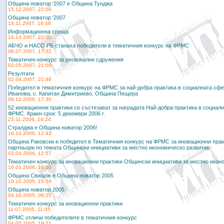
Община новатор '2007 е Община Тунджа
15.12.2007, 22:00
Община новатор '2007
14.11.2007, 16:48
Информационна среща
24.10.2007, 21:00
АБЧО и НАСО РБ станаха победители в тематичния конкурс на ФРМС
06.07.2007, 17:52
Тематичен конкурс за регионални сдружения
02.05.2007, 21:00
Резултати
02.04.2007, 21:46
Победител в тематичния конкурс на ФРМС за най-добра практика в социалната сфе
Иванова, с. Капитан Димитриево, Община Пещера
08.12.2006, 17:30
52 иновационни практики се състезават за наградата Най-добра практика в социалн
ФРМС. Краен срок: 5 декември 2006 г.
23.11.2006, 14:24
Стралджа е Община новатор 2006!
16.10.2006, 12:43
Община Раковски е победител в Тематичния конкурс на ФРМС за иновационни прак
партньори по темата Общински инициативи за местно икономическо развитие
03.04.2006, 12:57
Тематичен конкурс за иновационни практики Общински инициативи за местно икон
16.01.2006, 16:00
Община Свищов е Община новатор 2005
19.10.2005, 15:59
Община новатор 2005
04.10.2005, 09:25
Тематичен конкурс за иновационни практики
11.07.2005, 11:05
ФРМС отличи победителите в тематичния конкурс
04.05.2005, 19:21