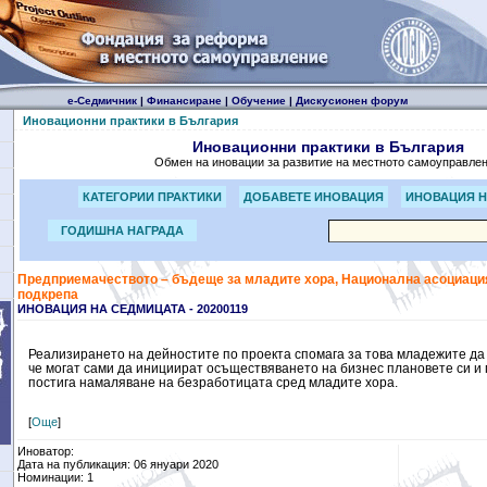
е-Седмичник
|
Финансиране
|
Обучение
|
Дискусионен форум
Иновационни практики в България
Иновационни практики в България
Обмен на иновации за развитие на местното самоуправле
КАТЕГОРИИ ПРАКТИКИ
ДОБАВЕТЕ ИНОВАЦИЯ
ИНОВАЦИЯ Н
ГОДИШНА НАГРАДА
Предприемачеството – бъдеще за младите хора, Национална асоциация
подкрепа
ИНОВАЦИЯ НА СЕДМИЦАТА - 20200119
Реализирането на дейностите по проекта спомага за това младежите да
че могат сами да инициират осъществяването на бизнес плановете си и 
постига намаляване на безработицата сред младите хора.
[
Още
]
Иноватор:
Дата на публикация: 06 януари 2020
Номинации: 1