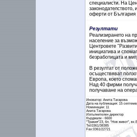
специалисти. На Це
законодателството, 
оферти от България 
Резултати
Реализирането на п
население за възмож
Центровете "Развити
инициатива и спомаг
безработицата и миг
В резултат от полож
осъществяват ползот
Европа, което спома
Над 40 фирми получ
получаване на опера
Иноватор: Анита Тагарова
Дата на публикация: 15 септемв
Номинации: 11
Анита Тагарова
Изпълнителен директор
Кърджали - 6600
"Тракия"23, бл. "Нов живот", вх.Б
Tel:0361/38385
Fax:0361/22721