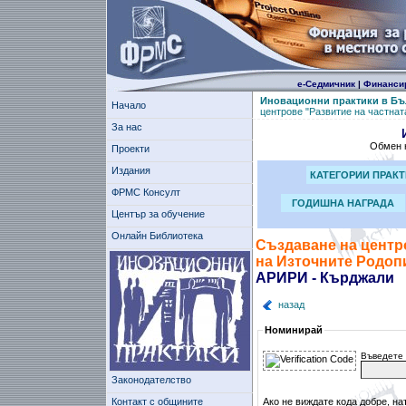
е-Седмичник
|
Финанси
Иновационни практики в Бъ
Начало
центрове "Развитие на частнат
За нас
Обмен н
Проекти
Издания
КАТЕГОРИИ ПРАК
ФРМС Консулт
ГОДИШНА НАГРАДА
Център за обучение
Онлайн Библиотека
Създаване на центро
на Източните Родоп
АРИРИ - Кърджали
назад
Номинирай
Въведете 
Законодателство
Контакт с общините
Ако не виждате кода добре, на