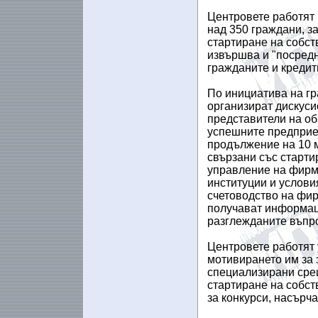
Центровете работят 
над 350 граждани, з
стартиране на собс
извършва и "посред
гражданите и кредит
По инициатива на гр
организират дискус
представители на об
успешните предприе
продължение на 10 м
свързани със старти
управление на фирма
институции и услови
счетоводство на фир
получават информаци
разглежданите въпр
Центровете работят у
мотивирането им за 
специализирани срещ
стартиране на собст
за конкурси, насър