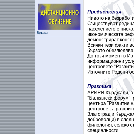
Предистория
Нивото на безработи
Съществуват редица
населението е ниско
Връзки
икономическата реф
демонстрират консе
Всички тези факти в
бързото обезлюдяван
До този момент в Из
информационни услуг
центровете "Развити
Източните Родопи о
Практика
АРИРИ Кърджали, в 
"Балкански форум", 
центъра "Развитие н
центрове са разкрит
Златоград и Кърджал
доброволци) в следн
филология, селско с
специалности.