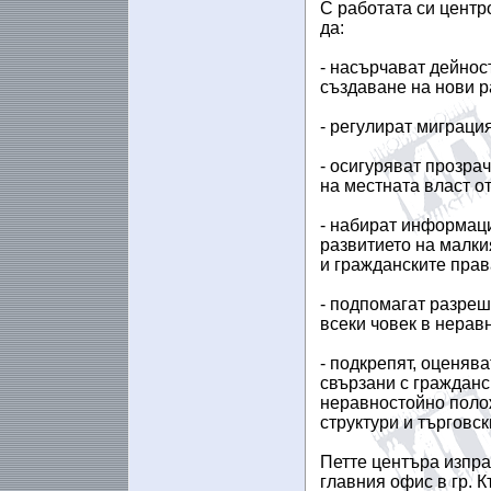
С работата си центр
да:
- насърчават дейнос
създаване на нови р
- регулират миграци
- осигуряват прозра
на местната власт о
- набират информац
развитието на малки
и гражданските прав
- подпомагат разре
всеки човек в нерав
- подкрепят, оценяв
свързани с гражданс
неравностойно поло
структури и търговск
Петте центъра изпра
главния офис в гр. К