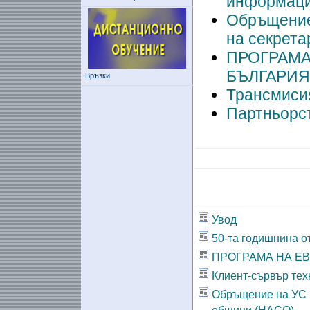
информаци
Обръщение
на секрета
ПРОГРАМА
БЪЛГАРИЯ
Връзки
Трансмисия
Партньорст
Увод
50-та годишнина о
ПРОГРАМА НА Е
Клиент-сървър те
Обръщение на УС 