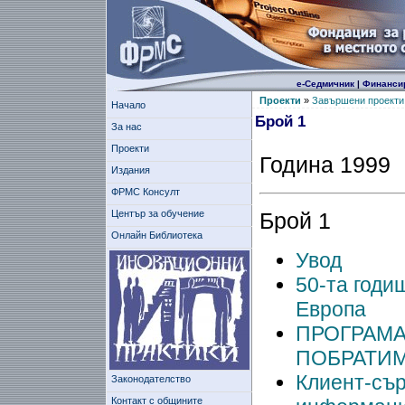
е-Седмичник
|
Финанси
Проекти
»
Завършени проекти
Начало
Брой 1
За нас
Проекти
Година 1999
Издания
ФРМС Консулт
Център за обучение
Брой 1
Онлайн Библиотека
Увод
50-та годи
Европа
ПРОГРАМА
ПОБРАТИ
Клиент-сър
Законодателство
Контакт с общините