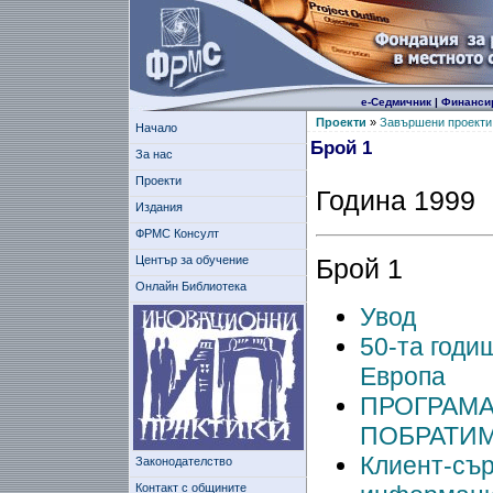
е-Седмичник
|
Финанси
Проекти
»
Завършени проекти
Начало
Брой 1
За нас
Проекти
Година 1999
Издания
ФРМС Консулт
Център за обучение
Брой 1
Онлайн Библиотека
Увод
50-та годи
Европа
ПРОГРАМА
ПОБРАТИ
Клиент-сър
Законодателство
Контакт с общините