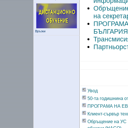
информаци
Обръщение
на секрета
ПРОГРАМА
БЪЛГАРИЯ
Връзки
Трансмисия
Партньорст
Увод
50-та годишнина о
ПРОГРАМА НА Е
Клиент-сървър те
Обръщение на УС 