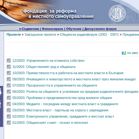
е-Седмичник
|
Финансиране
|
Обучение
|
Дискусионен форум
Проекти
»
Завършени проекти
»
Общински радиофорум (2002 - 2007)
»
Предавания
по име
12/2003: Управлението на етажната собствен
11/2003: Общественият ред и общината
10/2003: Приемствеността в работата на местните власти в България
09/2003: Иновациите и новаторството в местната власт през миналия мандат
07/2003: Прозрачността в управлението на общините
06/2003: Ролята на общините в усвояване на предприсъединителните фондове
05/2003: Проблеми и предизвикателства пред малките общини
04/2003: Медиите - посредник между местната власт и гражданите
03/2003: Местната власт - партньор на хората с увреждания
02/2003: Електронното управление, гражданите и местнат власт
01/2003: Общинският съвет - познат и непознат