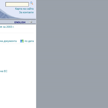
Карта на сайта
За контакти
ENGLISH
 за 2003 г.
 на документа
по дата
 на ЕС