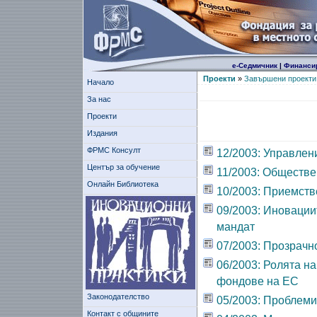
е-Седмичник
|
Финанси
Проекти
»
Завършени проекти
Начало
За нас
Проекти
Издания
ФРМС Консулт
12/2003: Управлен
Център за обучение
11/2003: Обществе
Онлайн Библиотека
10/2003: Приемств
09/2003: Иновации
мандат
07/2003: Прозрачн
06/2003: Ролята н
фондове на ЕС
Законодателство
05/2003: Проблеми
Контакт с общините