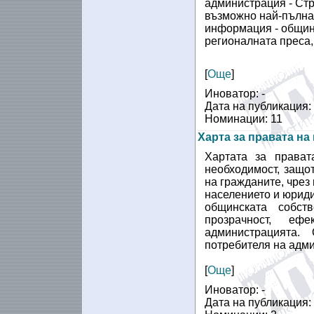
администрация - Ст
възможно най-пълна 
информация - общинс
регионалната преса,
[
Още
]
Иноватор: -
Дата на публикация:
Номинации: 11
Харта за правата на
Хартата за прават
необходимост, защо
на гражданите, чрез
населението и юриди
общинската собст
прозрачност, еф
администрацията
потребителя на адми
[
Още
]
Иноватор: -
Дата на публикация: