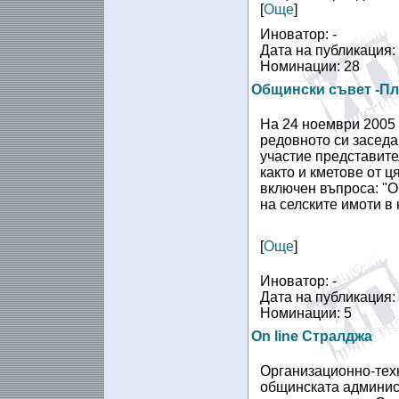
[
Още
]
Иноватор: -
Дата на публикация:
Номинации: 28
Общински съвет -Пл
На 24 ноември 2005
редовното си заседа
участие представите
както и кметове от 
включен въпроса: "О
на селските имоти в
[
Още
]
Иноватор: -
Дата на публикация:
Номинации: 5
On line Стралджа
Организационно-техн
общинската админис