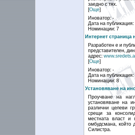
заедно с тях.
[
Още
]
Иноватор: -
Дата на публикация:
Номинации: 7
Интернет страница 
Разработен е и публи
представителен, ди
адрес:
www.sredets.a
[
Още
]
Иноватор: -
Дата на публикация:
Номинации: 8
Установяване на ин
Проучване на нагл
установяване на и
различни целеви гр
срещи за консоли
местната власт и 
омбудсмана, който 
Силистра.