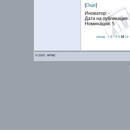
[
Още
]
Иноватор: -
Дата на публикация:
Номинации: 5
назад...
-
6
7
8
9
10
11
© 2007, ФРМС