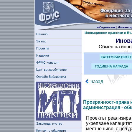
е-Седмичник
|
Финанси
Иновационни практики в Бъ
Начало
Инов
За нас
Обмен на инов
Проекти
Издания
КАТЕГОРИИ ПРАК
ФРМС Консулт
ГОДИШНА НАГРАДА
Център за обучение
Онлайн Библиотека
назад
Прозрачност-пряка 
администрация - об
Проектът реализира
укрепване капацитет
Законодателство
местно ниво, с цел 
Контакт с общините