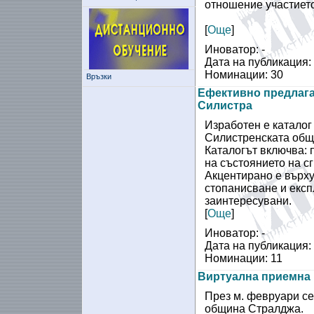
отношение участието
[
Още
]
Иноватор: -
Дата на публикация:
Номинации: 30
Връзки
Ефективно предлага
Силистра
Изработен е каталог
Силистренската общи
Каталогът включва: 
на състоянието на с
Акцентирано е върх
стопанисване и експ
заинтересувани.
[
Още
]
Иноватор: -
Дата на публикация:
Номинации: 11
Виртуална приемна 
През м. февруари се
община Стралджа.