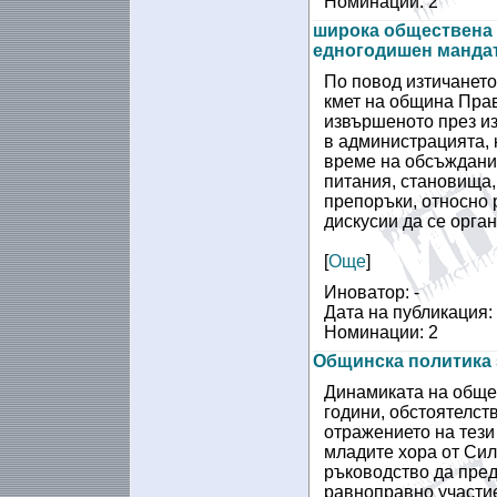
Номинации: 2
широка обществена 
едногодишен манда
По повод изтичането
кмет на община Пра
извършеното през из
в администрацията, 
време на обсъждани
питания, становища,
препоръки, относно 
дискусии да се орган
[
Още
]
Иноватор: -
Дата на публикация:
Номинации: 2
Общинска политика 
Динамиката на обще
години, обстоятелст
отражението на тези
младите хора от Сил
ръководство да пред
равноправно участие