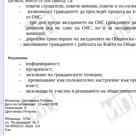
Целите, които се поставиха, са:
-
повече слушатели, повече мнения, повече и по-силе
-
възможност гражданите да проследят процеса на 
от ОбС.
-
три дни преди заседанието на ОбС гражданите да
дневния ред не само на ОбС, но и за заседания
комисии;
-
директно транслиране на заседанията на Общински 
- запознаване гражданите с работата на Кмета на Общи
Резултати
-
информираност;
-
прозрачност;
-
засилване на гражданските позиции;
-
преминаване към положително настроение към орг
власт;
-
засилващо се участие в решаването на общественит
Иноватор: Цветомира Петрова
Дата на публикация: 12 март 2008
Номинации: 8
Цветомира Петрова
Ябланица - 5750
пл. "Възраждане" № 3
Tel:06991/21-26ц/в. 114
Fax: