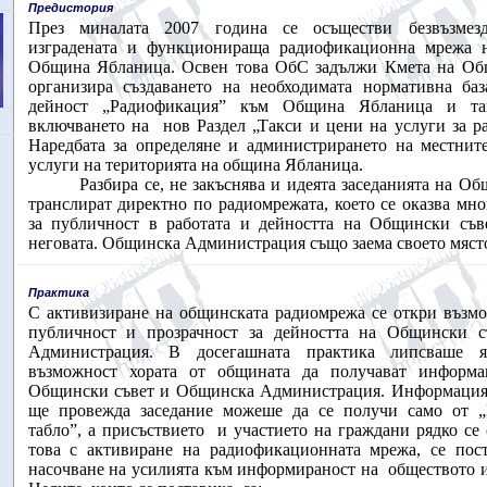
Предистория
През миналата 2007 година се осъществи безвъзмез
изградената и функционираща радиофикационна мрежа н
Община Ябланица. Освен това ОбС задължи Кмета на Об
организира създаването на необходимата нормативна баз
дейност „Радиофикация” към Община Ябланица и та
включването на
нов Раздел „Такси и цени на услуги за р
Наредбата за определяне и администрирането на местнит
услуги на територията на община Ябланица.
Разбира се, не закъснява и идеята заседанията на Об
транслират директно по радиомрежата, което се оказва мн
за публичност в работата и дейността на Общински съв
неговата. Общинска Администрация също заема своето място
Практика
С активизиране на общинската радиомрежа се откри възмо
публичност и прозрачност за дейността на Общински 
Администрация. В досегашната практика липсваше я
възможност хората от общината да получават информа
Общински съвет и Общинска Администрация. Информация 
ще провежда заседание можеше да се получи само от 
табло”, а присъствието
и участието на граждани рядко се
това с активиране на радиофикационната мрежа, се пос
насочване на усилията към информираност на
обществото и