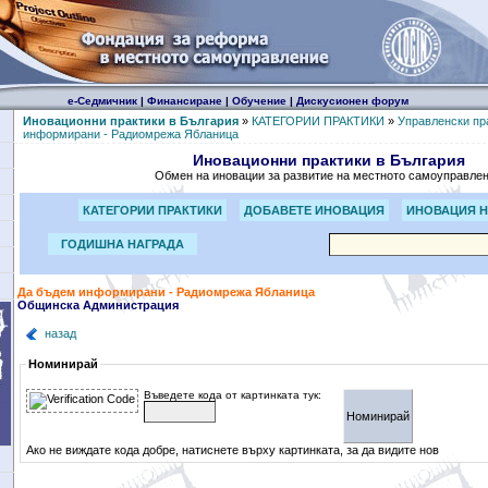
е-Седмичник
|
Финансиране
|
Обучение
|
Дискусионен форум
Иновационни практики в България
»
КАТЕГОРИИ ПРАКТИКИ
»
Управленски пр
информирани - Радиомрежа Ябланица
Иновационни практики в България
Обмен на иновации за развитие на местното самоуправле
КАТЕГОРИИ ПРАКТИКИ
ДОБАВЕТЕ ИНОВАЦИЯ
ИНОВАЦИЯ Н
ГОДИШНА НАГРАДА
Да бъдем информирани - Радиомрежа Ябланица
Общинска Администрация
назад
Номинирай
Въведете кода от картинката тук:
Ако не виждате кода добре, натиснете върху картинката, за да видите нов