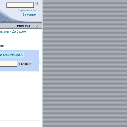
Карта на сайта
За контакти
ENGLISH
актики
»
Да бъдем
ние
А СЕДМИЦАТА