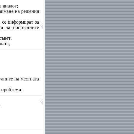
н диалог;
взимане на решения
 се информират за
та на постоянните
съвет;
ната;
аните на местната
е проблеми.