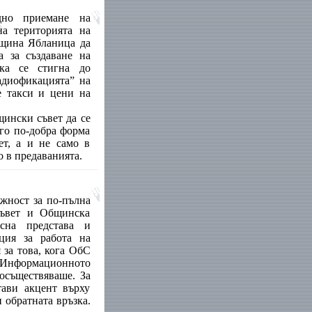
дно приемане на
а територията на
щина Ябланица да
а за създаване на
ка се стигна до
адиофикацията” на
е такси и цени на
щински съвет да се
ого по-добра форма
ет, а и не само в
 в предаванията.
жност за по-пълна
съвет и Общинска
сна представа и
ция за работа на
за това, кога ОбС
„Информационното
 осъществяваше. За
тави акцент върху
 обратната връзка.