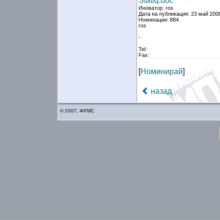
Statiq.doc
Иноватор: ros
Дата на публикация: 23 май 200
Номинации: 884
ros
-
Tel:
Fax:
[
Номинирай
]
назад
© 2007, ФРМС