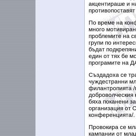
акцентираше и на
противопоставят 
По време на кон
много мотивиран
проблемите на св
групи по интерес
бъдат подкрепян
един от тях бе м
програмите на Д
Създадоха се тр
чуждестранни мл
филантропията /п
доброволческия 
бяха поканени за
организация от С
конференцията/.
Провокира се мл
кампании от мла