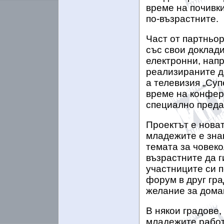
време на почивки
по-възрастните.
Част от партньор
със свои доклади
електронни, напр
реализираните д
а телевизия „Суп
време на конфер
специално предав
Проектът е новат
младежите е знак
темата за човеко
възрастните да г
участниците си 
форум в друг гра
желание за домак
В някои градове,
младежите работя