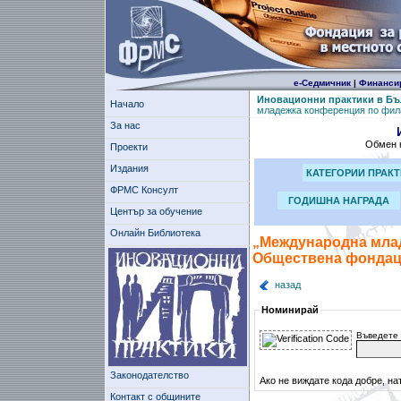
е-Седмичник
|
Финанси
Иновационни практики в Бъ
Начало
младежка конференция по фил
За нас
Обмен н
Проекти
Издания
КАТЕГОРИИ ПРАК
ФРМС Консулт
ГОДИШНА НАГРАДА
Център за обучение
Онлайн Библиотека
„Международна мла
Обществена фондаци
назад
Номинирай
Въведете 
Законодателство
Ако не виждате кода добре, на
Контакт с общините