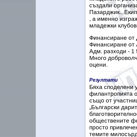
създали организа
Пазарджик...Екип
, а именно изгр
младежки клубове
Финансиране от 
Финансиране от А
Адм. разходи - 1 
Много доброволч
оцени.
Резултати
Бяха споделени у
филантропията о
също от участни
„Български дари
благотворителнос
обществените фо
просто привлече
темите милосърд