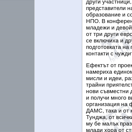
други участници
представители н
образование и с
НПО. В конферен
младежи и девойк
от три други евр
се включиха и др
подготовката на
контакти с чужди
Ефектът от проек
намериха едином
мисли и идеи, р
трайни приятелст
нови съвместни 
и получи много 
организация на 
ДАМС, така и от 
Тунджа, от всичк
му бе малък праз
млади хора от с