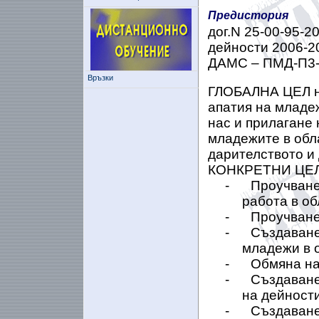
Предистория
дог.N 25-00-95-2
дейности 2006-2
ДАМС – ПМД-П3-
Връзки
ГЛОБАЛНА ЦЕЛ на
апатия на младе
нас и прилагане 
младежите в обл
дарителството и
КОНКРЕТНИ ЦЕЛ
-
Проучване
работа в об
-
Проучване
-
Създаване
младежи в 
-
Обмяна на
-
Създаване
на дейности
-
Създаване