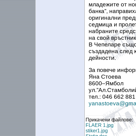
младежите от но
банка”, направих
оригинални пред
седмица и пролет
набраните средс
на свой връстни
В Чепеларе също
създадена след 
дейности.
За повече инфор
Яна Стоева
8600
–
Ямбол
ул.”Ал.Стамболи
тел.: 046 662 881
yanastoeva@gmai
Прикачени файлове:
FLAER 1.jpg
stiker1.jpg