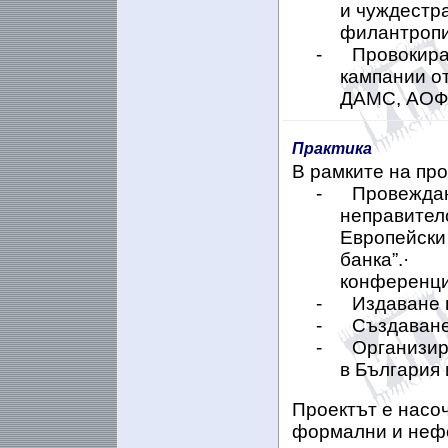
и чуждестр
филантропи
-
Провокира
кампании о
ДАМС, АОФБ
Практика
В рамките на про
-
Провеждан
неправителс
Европейски
банка”.· 
конференци
-
Издаване 
-
Създаване
-
Организир
в България 
Проектът е насоч
формални и нефо