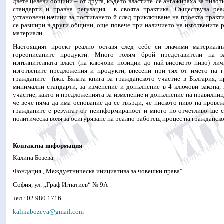
двете целеви общини – от друга, където властите
се ангажираха за пилот
стандарти и правна регулация
в своята практика. Съществува ре
установени начини за постигането й след приключване на проекта практ
се разшири в други общини, още повече при наличието на изготвените
материали.
Настоящият проект реално оставя след себе си значими материалн
гореописаните продукти. Много голям брой представители на з
изпълнителната власт (на ключови позиции до най-високото ниво) ли
изготвените предложения и продукти, внесени при тях от името на 
гражданите
(вкл. Бялата книга за гражданското участие в България, 
минимални стандарти, за изменение и допълнение в 4 ключови закона,
участие, както и предложенията за изменение и допълнение на правилни
че вече няма да има основание да се твърди, че ниското ниво на прове
гражданите е резултат от неинформираност и много по-отчетливо ще с
политическа воля за осигуряване на реално работещ процес на гражданско
Контактна информация
Калина Бозева
Фондация „Междуетническа инициатива за човешки права“
София, ул. „Граф Игнатиев“ №
9А
т
ел
.
: 02 980 1716
kalinabozeva@gmail.com