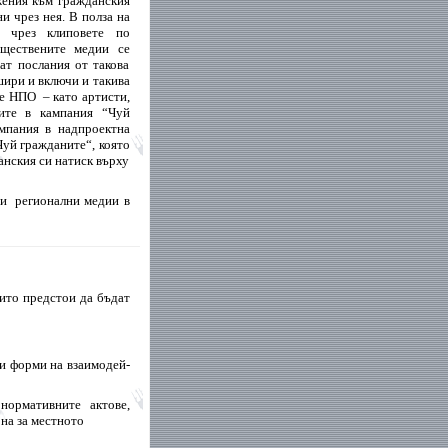
жения към гражданския
и чрез нея. В полза на
и чрез клиповете по
бществените медии се
ат послания от такова
шири и включи и такива
се НПО
– като артисти,
щите в кампания “Чуй
мпания в надпроектна
Чуй гражданите“, която
анския си натиск върху
ви
регионални медии в
ито предстои да бъдат
и форми на взаимодей-
нормативните актове,
на за местното