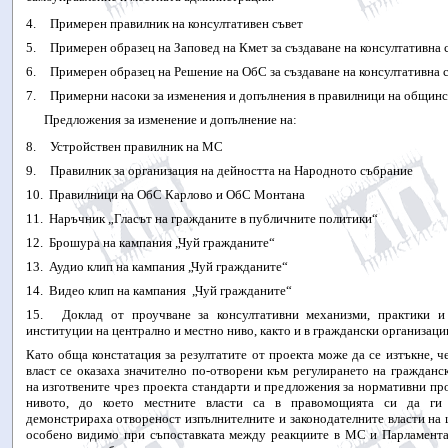
4.
Примерен правилник на консултативен съвет
5.
Примерен образец на Заповед на Кмет за създаване на консултативна 
6.
Примерен образец на Решение на ОбС за създаване на консултативна 
7.
Примерни насоки за изменения и допълнения в правилници на общинс
Предложения за изменение и допълнение на:
8.
Устройствен правилник на МС
9.
Правилник за организация на дейността на Народното събрание
10.
Правилници на ОбС Карлово и ОбС Монтана
11.
Наръчник „Гласът на гражданите в публичните политики“
12.
Брошура на кампания „Чуй гражданите“
13.
Аудио клип на кампания „Чуй гражданите“
14.
Видео клип на кампания
„Чуй гражданите“
15.
Доклад от проучване за консултативни механизми, практики и
институции на централно и местно ниво, както и в граждански организаци
Като обща констатация за резултатите от проекта може да се изтъкне, ч
власт се оказаха значително по-отворени към регулирането на гражданс
на изготвените чрез проекта стандарти и предложения за нормативни пр
нивото, до което местните власти са в правомощията си да ги в
демонстрираха отвореност изпълнителните и законодателните власти на 
особено видимо при съпоставката между реакциите в МС и Парламента 