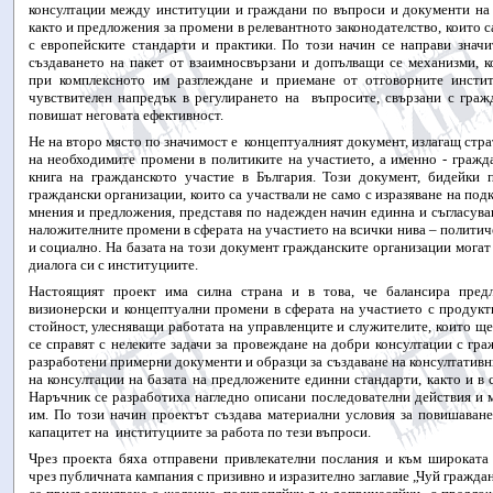
консултации между институции и граждани по въпроси и документи на
както и предложения за промени в релевантното законодателство, които с
с европейските стандарти и практики. По този начин се направи значи
създаването на пакет от взаимносвързани и допълващи се механизми, к
при комплексното им разглеждане и приемане от отговорните инстит
чувствителен напредък в регулирането на
въпросите, свързани с граж
повишат неговата ефективност.
Не на второ място по значимост е
концептуалният документ, излагащ стр
на необходимите промени в политиките на участието, а именно - гражда
книга на гражданското участие в България. Този документ, бидейки 
граждански организации, които са участвали не само с изразяване на подк
мнения и предложения, представя по надежден начин единна и съгласува
наложителните промени в сферата на участието на всички нива – полити
и социално. На базата на този документ гражданските организации мога
диалога си с институциите.
Настоящият проект има силна страна и в това, че балансира пред
визионерски и концептуални промени в сферата на участието с продукт
стойност, улесняващи работата на управленците и служителите, които ще
се справят с нелеките задачи за провеждане на добри консултации с гра
разработени примерни документи и образци за създаване на консултатив
на консултации на базата на предложените единни стандарти, както и в
Наръчник се разработиха нагледно описани последователни действия и 
им. По този начин проектът създава материални условия за повишаван
капацитет на
институциите за работа по тези въпроси.
Чрез проекта бяха отправени привлекателни послания и към широката
чрез публичната кампания с призивно и изразително заглавие „Чуй граждан