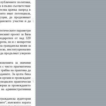
 публичните политики,
а в пълно съответствие
телна крачка напред в
оито имат потенциала,
уции, да предизвикат
данското участие и да
атегическите параметри
нският проект за Бяла
подкрепен от над 320
репа, но и с конкретни
на гражданска визия за
ческо, институционално
т да продължат уверено
ложенията за значими
и с чисто прагматична
 трябва на практика да
жданите. За целта бяха
ни органи и провеждане
 специален практически
мерки за провеждането
е на административния
 гражданска аудитория
ите“, към която хората