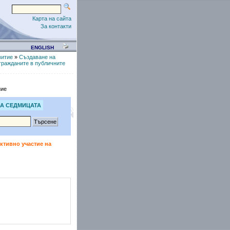
Карта на сайта
За контакти
ENGLISH
витие
»
Създаване на
гражданите в публичните
ние
А СЕДМИЦАТА
ктивно участие на