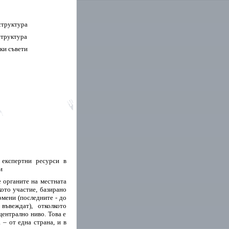
структура
структура
ки съвети
 експертни ресурси в
и
е органите на местната
кото участие, базирано
омени (последните - до
ъвеждат), отколкото
централно ниво. Това е
– от една страна, и в