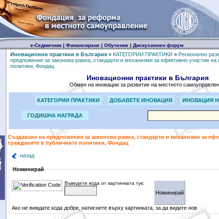
е-Седмичник
|
Финансиране
|
Обучение
|
Дискусионен форум
Иновационни практики в България
»
КАТЕГОРИИ ПРАКТИКИ
»
Регионално раз
предложения за законова рамка, стандарти и механизми за ефективно участие на 
политики, Фондац
Иновационни практики в България
Обмен на иновации за развитие на местното самоуправле
КАТЕГОРИИ ПРАКТИКИ
ДОБАВЕТЕ ИНОВАЦИЯ
ИНОВАЦИЯ Н
ГОДИШНА НАГРАДА
Създаване на предложения за законова рамка, стандарти и механизми за ефе
гражданите в публичните политики, Фондац
назад
Номинирай
Въведете кода от картинката тук:
Ако не виждате кода добре, натиснете върху картинката, за да видите нов