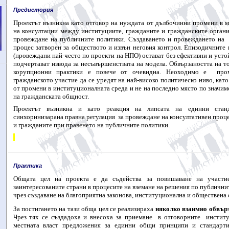
Предистория
Проектът възникна като отговор на нуждата от дълбочинни промени в 
на консултации между институциите, гражданите и гражданските органи
провеждане на публичните политики. Създаването и провеждането на
процес затворен за обществото и извън неговия контрол. Епизодичните 
(провеждани най-често по проекти на НПО) остават без ефективни и усто
подчертават извода за несъвършенствата на модела. Обвързаността на т
корупционни практики е повече от очевидна. Неоходимо е
про
гражданското участие да се уредят на най-високо политическо ниво, кат
от промени в институционалната среда и не на последно място по значим
на гражданската общност.
Проектът възникна и като реакция на липсата на единни стан
синхоринизарана правна регулация
за провеждане на консултативен проц
и гражданите при правенето на публичните политики.
Практика
Общата цел на проекта е да съдейства за повишаване на участи
заинтересованите страни в процесите на вземане на решения по публични
чрез създаване на благоприятна законова, институционална и обществена 
За постигането на тази обща цел се реализираха
няколко взаимно обвърз
Чрез тях се създадоха и внесоха за приемане
в отговорните
инстит
местната власт предложения за единни общи принципи и стандарт