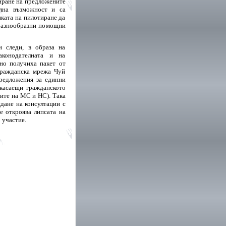
иране на предложените
ална възможност и са
иката на пилотиране да
 разнообразни помощни
и следи, в образа на
аконодателната и на
чно получиха пакет от
гражданска мрежа Чуй
предложения за единни
 касаещи гражданското
ците на МС и НС). Така
ждане на консултации с
е откроява липсата на
 участие.