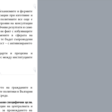
механизмите и формите
зации при изготвяне и
политиките все още е
прояви на консултации
йчиви резултати и само
ози факт с избуяващите
мените в сферата на
о те бъдат съпроводени
ост – с активизирането
дарти и прецизна и
ес между институциите
ето на гражданите и
те политики в България
среда.
ани специфични цели.
уции на централната и
и за провеждането на