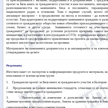
се присъединяваха с желание, подкрепяйки я и допринасяйки
с предло
проект за Бяла книга за гражданското участие и към посланията, лансиран
разпознаваемостта на кампанията бяха и посланията, тиражиран
националните радио и телевизия. Това е първият случай, когато о
ангажират масирано – в продължение на месец и половина - да излъчв
естество. Така аудиторията на подкрепящите кампанията граждани се раз
сегменти от гражданското общество извън обичайно присъединяващите 
учени, бизнес и други среди.
Заявяваната готовност на участва
гражданите“ да продължат до успешни резултати превръща самата ка
инициатива,
а участниците в нея (граждани и СГО) - в
гражданска мрежа „
ще продължи и след формалното приключване на проекта да оказва гражд
целевите институции за постигане на промяна.
Материалите на кампанията допринесоха и за ангажирането и на ключо
утвърждаване на целите.
Резултати
Изготвен пакет от експертни и информационни продукти и материали, ко
използвани от всички целеви групи:
1.
Граждански проект за Бяла книга за гражданското участие в България
2.
Предложения за единни минимални стандарти, отнасящи се до всичк
ствие между институциите и гражданите.
3.
Проектозакон за изменение и допълнение на: Закона за 
Административно процесуалния кодекс, Закона за администрацията и Зако
самоуправление и местната администрация.