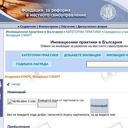
е-Седмичник
|
Финансиране
|
Обучение
|
Дискусионен форум
Иновационни практики в България
»
КАТЕГОРИИ ПРАКТИКИ
»
Гражданско уча
Фондация СМАРТ
Иновационни практики в България
Обмен на иновации за развитие на местното самоуправле
КАТЕГОРИИ ПРАКТИКИ
ДОБАВЕТЕ ИНОВАЦИЯ
ИНОВАЦИЯ Н
ГОДИШНА НАГРАДА
Академия КЛЮЧ, Фондация СМАРТ
назад
Номинирай
Въведете кода от картинката тук:
Ако не виждате кода добре, натиснете върху картинката, за да видите нов
Предистория