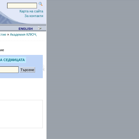
Карта на сайта
За контакти
ENGLISH
стие
»
Академия КЛЮЧ,
ние
А СЕДМИЦАТА