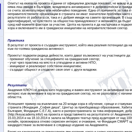
Опитът на екипа на проекта и данни от официални доклади показват, че макар и 
няма лош имидж в България, младежката ангажираност в доброволчески и гражда
се счита за непопулярно или необичайно поведение. Една от причините за това е 
неправителствените организации в страната ни имат значителни проблеми както 
резултатите от работата си, така и с добрия имидж на самите организации. В съ
идентифицират, че чувството за общностна принадлежност и желанието да бъдат 
сред най-важните фактори за участие. Целта на проекта е да насърчава и подкре
хора и включването им в граждански инициативи на неправителствения сектор.
Практика
В резултат от проекта e създаден инструмент, който има реалния потенциал да 
към по-голяма гражданска активност.
Проектът подкрепи редица дейности, които дават възможност на участниците да:
- преминат обучение за спецификите на гражданския сектор;
- учат чрез практика на място в утвърдени и активни НПО;
- инициират и реализират собствени инициативи;
- създадат общност и споделят своя опит с други младежи.
Резултати
Академия КЛЮЧ се доказа като подходящ и важен инструмент за активиране на м
интерес към включване в каузи на гражданския сектор, но не разполагат с начини
областта.
Успешният пример на въвличане на 20 млади хора в обучение, срещи и стажуван
страната (Фондация „София диша”, Център за приобщаващо образование, Хабит
България, Фондация С.Е.Г.А), както и разпространената за това информация, доб
(http://keyacademy.info/) на проекта и представянето на резултатите от Академи
15.03.2014 и на 18.10.2014 в залата на Модерен театър пред аудитория от над 100
онлайн, провокираха отново сериозен интерес и очакване, че Фондация СМАРТ щ
кандидатстване за включване в следващо издание на Академията.
Броят на кандидатите за предходните две издания, както и силно изразеното жела