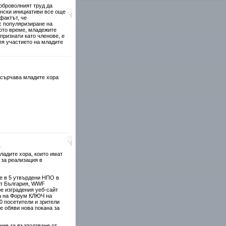
доброволният труд да
нски инициативи все още
фактът, че
с популяризиране на
щото време, младежите
признати като членове, е
пя участието на младите
насърчава младите хора
ладите хора, които имат
 за реализация в
е в 5 утвърдени НПО в
ат България, WWF
ре изградения уеб-сайт
ята на Форум КЛЮЧ на
0 посетители и зрители
е обяви нова покана за
ние за възползване от