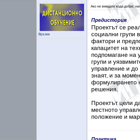
Ако не виждате кода добре, на
Предистория
Проектът се реа
социални групи 
Връзки
фактори и предпо
капацитет на те
подпомагане на 
групи и уязвимит
управление и до 
знаят, и за момен
формулирането н
решения.
Проектът цели д
местното управл
положение и мар
Практика