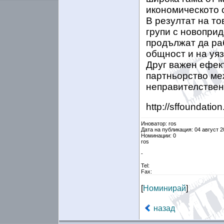
икономическото 
В резултат на т
групи с новоприд
продължат да ра
общност и на уяз
Друг важен ефект
партньорство ме
неправителствен
http://sffoundatio
Иноватор: ros
Дата на публикация: 04 август 2
Номинации: 0
ros
-
Tel:
Fax:
[
Номинирай
]
назад