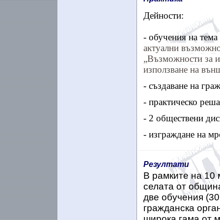
Дейности:
-
обучения на тема
актуални възможно
„Възможности за и
използване на вън
- създаване на гра
- практическо реша
- 2 обществени дис
- изграждане на мр
Резултати
В рамките на 10 
селата от общин
две обучения (30
гражданска орга
широка гама от 