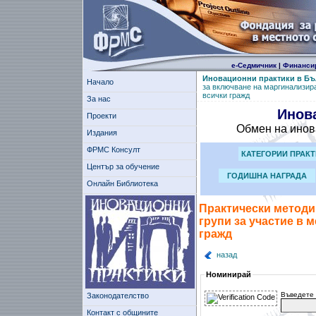
е-Седмичник
|
Финанси
Иновационни практики в Бъ
Начало
за включване на маргинализира
всички гражд
За нас
Инов
Проекти
Обмен на инов
Издания
ФРМС Консулт
КАТЕГОРИИ ПРАК
Център за обучение
ГОДИШНА НАГРАДА
Онлайн Библиотека
Практически методи
групи за участие в 
гражд
назад
Номинирай
Въведете 
Законодателство
Контакт с общините