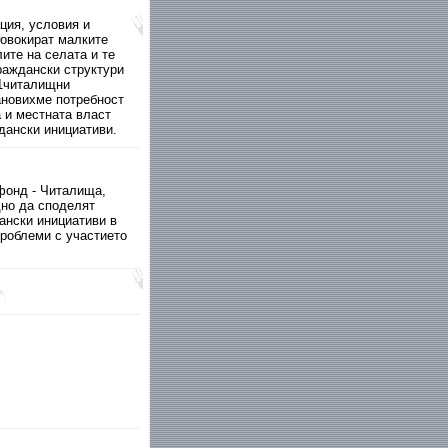
ция, условия и
ровокират малките
ите на селата и те
раждански структури
31читалищни
тановихме потребност
 и местната власт
дански инициативи.
фонд - Читалища,
дно да споделят
ански инициативи в
проблеми с участието