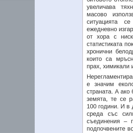
увеличава тях
масово използ
ситуацията се
ежедневно изгар
от хора с нис
статистиката по
хронични белод
които са мръсн
прах, химикали 
Нерегламентиран
е значим екол
страната. А ако
земята, те се р
100 години. И в
среда със сил
съединения – 
подпочвените во