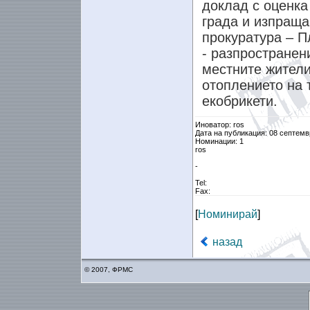
доклад с оценка
града и изпращ
прокуратура – 
-
разпространен
местните жители
отоплението на 
екобрикети.
Иноватор: ros
Дата на публикация: 08 септемв
Номинации: 1
ros
-
Tel:
Fax:
[
Номинирай
]
назад
© 2007, ФРМС