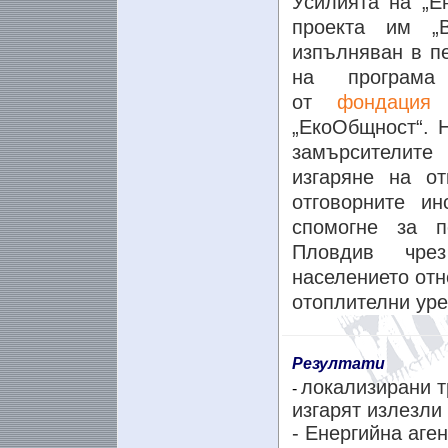
Усилията на „Е
проекта им „В
изпълняван в пе
на програма
от
фондация
„ЕкоОбщност“. 
замърсителит
изгаряне на о
отговорните и
спомогне за п
Пловдив чре
населението отн
отоплителни уре
Резултати
локализирани т
-
изгарят излезли
-
Енергийна аген