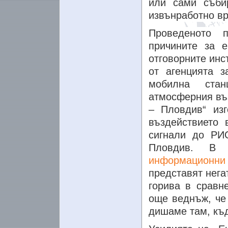
или сами съби
извънработно вр
Проведеното 
причините за е
отговорните инс
от агенцията 
мобилна ста
атмосферния въз
– Пловдив“ из
въздействието 
сигнали до РИ
Пловдив. В 
информационни
представят нега
горива в сравне
още веднъж, че
дишаме там, къ