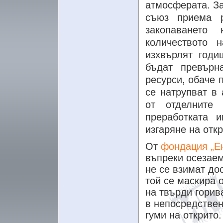
атмосферата. За
съюз приема р
закопаването
количеството 
изхвърлят годи
бъдат превърн
ресурси, обаче 
се натрупват в
от отделните
преработката 
изгаряне на отк
От
фондация „Ен
въпреки осезаем
не се взимат до
той се маскира 
на твърди горив
в непосредствен
гуми на открито