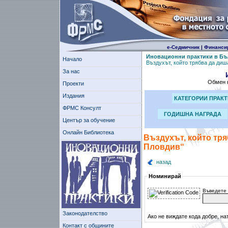
е-Седмичник
|
Финанси
Иновационни практики в Бъ
Начало
Въздухът, който трябва да диш
За нас
Обмен н
Проекти
Издания
КАТЕГОРИИ ПРАК
ФРМС Консулт
ГОДИШНА НАГРАДА
Център за обучение
Онлайн Библиотека
Въздухът, който тря
Пловдив“
назад
Номинирай
Въведете 
Законодателство
Ако не виждате кода добре, на
Контакт с общините