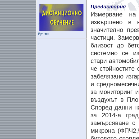
Предистория
Измерване на 
извършено в 
значително пр
Връзки
частици. Замер
близост до бет
системно се и
стари автомобил
че стойностите 
забелязано изга
и средномесечни
за мониторинг и
въздухът в Пло
Според данни н
за 2014-а гра
замърсяване с 
микрона (ФПЧ2,5
битовото отопле