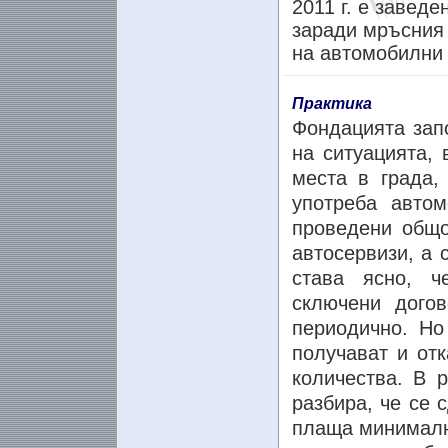
2011 г. е завед
заради мръсния 
на автомобилни 
Практика
Фондацията зап
на ситуацията, 
места в града,
употреба авто
проведени общо
автосервизи, а 
става ясно, ч
сключени дого
периодично. Но
получават и отк
количества. В р
разбира, че се 
плаща минималн