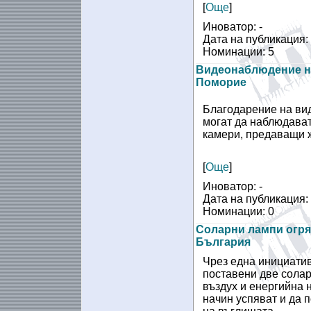
[
Още
]
Иноватор: -
Дата на публикация:
Номинации: 5
Видеонаблюдение на
Поморие
Благодарение на ви
могат да наблюдават
камери, предаващи ж
[
Още
]
Иноватор: -
Дата на публикация:
Номинации: 0
Соларни лампи огря
България
Чрез една инициатив
поставени две солар
въздух и енергийна 
начин успяват и да 