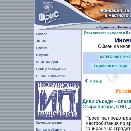
е-Седмичник
|
Финанси
Иновационни практики в Бъ
Начало
Инов
За нас
Обмен на инов
Проекти
Издания
КАТЕГОРИИ ПРАК
ФРМС Консулт
ГОДИШНА НАГРАДА
Център за обучение
Онлайн Библиотека
назад
Устой
Диви съседи – опазв
Стара Загора, СНЦ „
Проект за предотвра
Законодателство
местообитания по вр
саниране на сградит
Контакт с общините