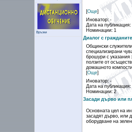
[
Още
]
Иноватор: -
Дата на публикация:
Номинации: 1
Връзки
Диалог с гражданите
Общински служители 
специализирани чува
брошури с указания 
ползите от осъществ
домашното компости
[
Още
]
Иноватор: -
Дата на публикация:
Номинации: 2
Засади дърво или пл
Основната цел на ин
засадят дърво, или д
оборудване на зелени