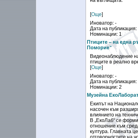
на въглищата.
[
Още
]
Иноватор: -
Дата на публикация:
Номинации: 1
Птиците – на една р
Поморие“
Видеонаблюдение на
птиците в реално вр
[
Още
]
Иноватор: -
Дата на публикация:
Номинации: 2
Музейна ЕкоЛаборат
Екипът на Национале
насочен към разширя
влиянието на технич
В „EкоЛаб“ се форми
отношение към среда
култура. Главната це
отговорностите на ч