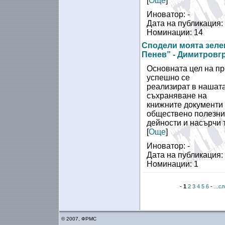
[
Още
]
Иноватор: -
Дата на публикация:
Номинации: 14
Сподели моята зеле
Пенев” - Димитровг
Основната цел на про
успешно се
реализират в нашата
съхраняване на
книжните документи у
обществено полезни
дейности и насърчи 
[
Още
]
Иноватор: -
Дата на публикация:
Номинации: 1
-
1
2
3
4
5
6
-
...с
© 2007, ФРМС