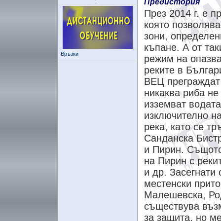
Предистория
През 2014 г. е п
която позволява
зони, определен
къпане. А от та
Връзки
режим на опазва
реките в Българ
ВЕЦ преграждат 
никаква риба не
изземват водата 
изключително на
река, като се тр
Санданска Бистр
и Пирин. Същото
на Пирин с реки
и др. Засегнати 
местенски прито
Малешевска, Род
съществува възм
за защита, но м