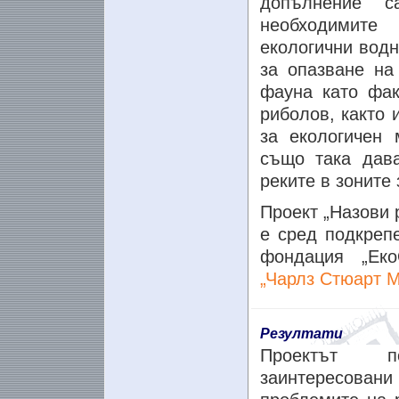
допълнение с
необходимите
екологични водн
за опазване на
фауна като фак
риболов, както
за екологичен
също така дав
реките в зоните 
Проект „Назови 
е сред подкреп
фондация „Еко
„Чарлз Стюарт М
Резултати
Проектът п
заинтересован