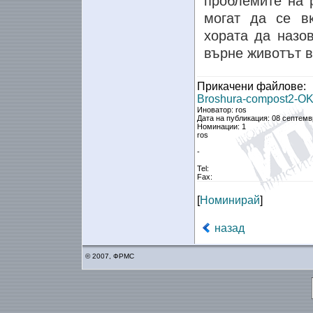
проблемите на р
могат да се в
хората да назов
върне животът в
Прикачени файлове:
Broshura-compost2-OK
Иноватор: ros
Дата на публикация: 08 септемв
Номинации: 1
ros
-
Tel:
Fax:
[
Номинирай
]
назад
© 2007, ФРМС