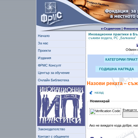
е-Седмичник
|
Финанси
Иновационни практики в Бъ
Начало
съживи водата, РС „Балканка“
За нас
Обмен н
Проекти
Издания
КАТЕГОРИИ ПРАК
ФРМС Консулт
ГОДИШНА НАГРАДА
Център за обучение
Онлайн Библиотека
Назови реката – съж
назад
Номинирай
Въведете 
Ако не виждате кода добре, на
Законодателство
Контакт с общините