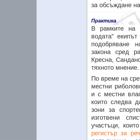
за обсъждане на
Практика
В рамките на 
водата” екипът
подобряване н
закона сред р
Кресна, Санданс
тяхното мнение.
По време на сре
местни риболов
и с местни вла
които следва д
зони за спорт
изготвени спи
участъци, коит
регистър за ре