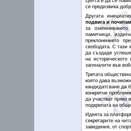
Целта е да се пови
се предизвика добр
Другата инициати
подвига и почитам
за озеленяването
паметници, издиг
преклонението пр
свободата. С тази
да създаде успеше
на историческото 
загиналите във вой
Третата обществен
която дава възможн
кандидатсване да 
конкретни проблеми
да участват пряко 
подкрепата на общи
Идеята за платформ
секретарите на чит
заведения, от спор