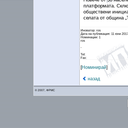
платформата. Сключ
обществени инициа
селата от община „
Иноватор: ros
Дата на публикация: 11 юни 201
Номинации: 1
ros
-
Tel:
Fax:
[
Номинирай
]
назад
© 2007, ФРМС