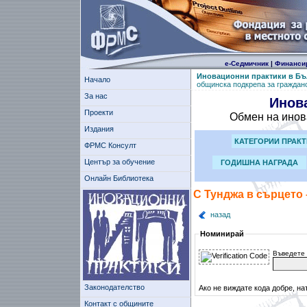
е-Седмичник
|
Финанси
Иновационни практики в Бъ
Начало
общинска подкрепа за граждан
За нас
Инов
Проекти
Обмен на инов
Издания
КАТЕГОРИИ ПРАК
ФРМС Консулт
Център за обучение
ГОДИШНА НАГРАДА
Онлайн Библиотека
С Тунджа в сърцето
назад
Номинирай
Въведете 
Законодателство
Ако не виждате кода добре, на
Контакт с общините