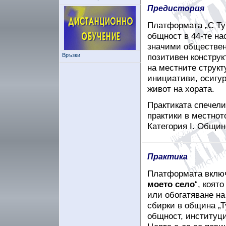
Предистория
Платформата „С Ту
общност в 44-те на
значими обществени
Връзки
позитивен конструк
на местните структ
инициативи, осигур
живот на хората.
Практиката спечели
практики в местнот
Категория I. Общин
Практика
Платформата включв
моето село
“, коят
или обогатяване н
сбирки в община „
общност, институци