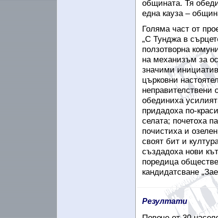
общината. Тя обеди
една кауза – общин
Голяма част от про
„С Тунджа в сърцет
ползотворна комуни
на механизъм за о
значими инициатив
църковни настоятел
неправителствени о
обединиха усилият
придадоха по-краси
селата; почетоха па
почистиха и озелен
своят бит и култур
създадоха нови кът
поредица обществен
кандидатсване „Зае
Резултати
Повече от 30 насел