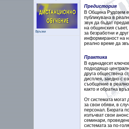
Предистория
В Община Рудозем е 
публикувана в реалн
звук да бъдат преда
на общинския съвет,
Връзки
за безработни и друг
информираност на на
реално време да звъ
Практика
В единадесет ключов
подходящо централно
друга обществена сг
дисплея, заедно с о
съобщение в реално 
както и обратна връз
От системата могат 
за свои обяви, в слу
персонал. Бюрата по 
излъчват свои анонс
семинари, проведени
системата за по-гол