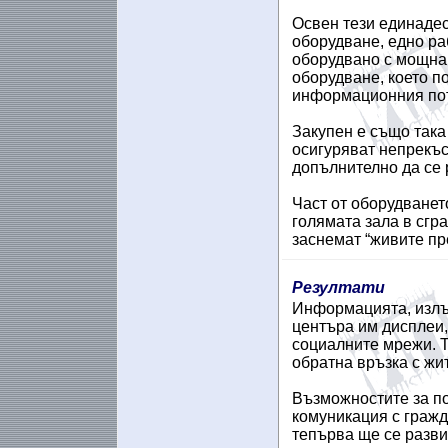
Освен тези единадес
оборудване, едно р
оборудвано с мощна
оборудване, което п
информационния пот
Закупен е също така
осигуряват непрекъс
допълнително да се 
Част от оборудванет
голямата зала в сгр
заснемат “живите пр
Резултати
Информацията, излъч
центъра им дисплеи,
социалните мрежи. Т
обратна връзка с жи
Възможностите за по
комуникация с гражд
тепърва ще се разви