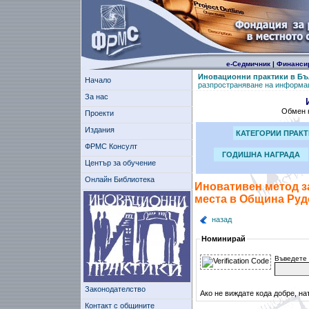
е-Седмичник
|
Финанси
Иновационни практики в Бъ
Начало
разпространяване на информа
За нас
Обмен н
Проекти
Издания
КАТЕГОРИИ ПРАК
ФРМС Консулт
ГОДИШНА НАГРАДА
Център за обучение
Онлайн Библиотека
Иновативен метод з
места в Община Руд
назад
Номинирай
Въведете 
Законодателство
Ако не виждате кода добре, на
Контакт с общините