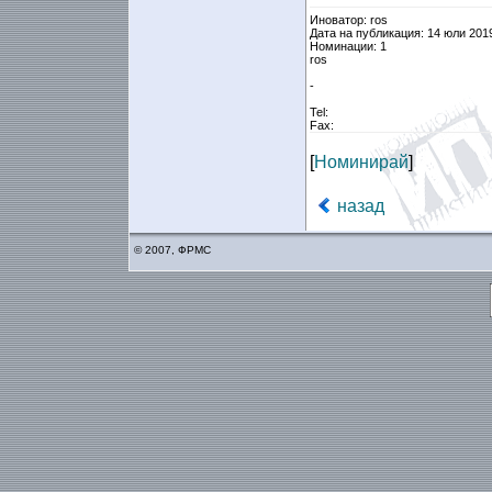
Иноватор: ros
Дата на публикация: 14 юли 201
Номинации: 1
ros
-
Tel:
Fax:
[
Номинирай
]
назад
© 2007, ФРМС