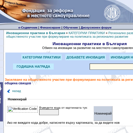
е-Седмичник
|
Финансиране
|
Обучение
|
Дискусионен форум
Иновационни практики в България
»
КАТЕГОРИИ ПРАКТИКИ
»
Регионално раз
общественото участие при формулиране на политиката за регионално развитие
Иновационни практики в България
Обмен на иновации за развитие на местното самоуправле
КАТЕГОРИИ ПРАКТИКИ
ДОБАВЕТЕ ИНОВАЦИЯ
ИНОВАЦИЯ Н
ГОДИШНА НАГРАДА
Засилване на общественото участие при формулиране на политиката за рег
община свищов
назад
Номинирай
Въведете кода от картинката тук:
Ако не виждате кода добре, натиснете върху картинката, за да видите нов