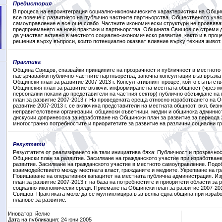
Предистория
В процеса на евроинтеграция социално-икономическите характеристики на Общи
все повече с развитието на публично частните партньорства. Общественото учас
самоуправление e все още слабо. Частните икономически структури не проявява
предприемането на нови практики и партньорства. Общината Свищов се стреми 
да участват активно в местното социално-икономическо развитие, както и в проц
решения върху въпроси, които потенциално оказват влияние върху техния живот.
Практика
Община Свищов, спазвайки принципите на прозрачност и публичност в местното
насърчавайки публично-частните партньорства, започна консултации във връзка 
Общински план за развитие 2007-2013 г. Консултативният процес, който съпътств
Общинския план за развитие включи: информиране на местната общност (чрез ме
персонални покани до представители на частния сектор) публично обсъждане на
план за развитие 2007-2013 г. На проведената среща относно изработването на 
развитие 2007-2013 г. се включиха представители на местната общност, вкл. бизн
неправителствени организации, общински съветници, медии и общинска админи
дискусии допринесоха за изработване на Общински план за развитие за периода 2
многостранно потребностите и приоритетите за развитие на различни социални гр
Резултати
Резултатите от реализирането на тази инициатива бяха: Публичност и прозрачнос
Общински план за развитие. Засилване на гражданското участие при изработван
развитие. Засилване на гражданското участие в местното самоуправление. Подо
взаимодействието между местната власт, гражданите и медиите. Укрепване на г
Повишаване на оперативния капацитет на местната публична администрация. И
план за развитие 2007-2013 г. на база на потребностите и приоритети области за 
социално-икономически среди. Приемане на Общински план за развитие 2007-201
Свищов. Практиката може да се мултиплицира във всяка една община при израб
планове за развитие.
Иноватор: йелис
Дата на публикация: 24 юни 2005