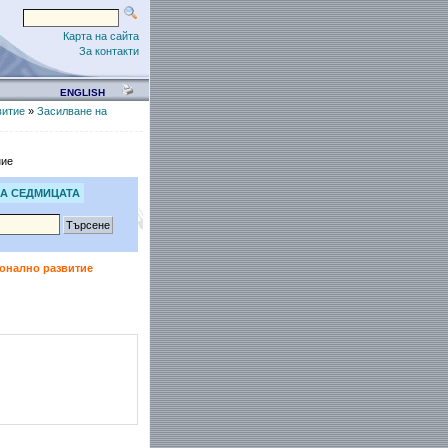
Карта на сайта
За контакти
ENGLISH
витие
»
Засилване на
ние
А СЕДМИЦАТА
ионално развитие