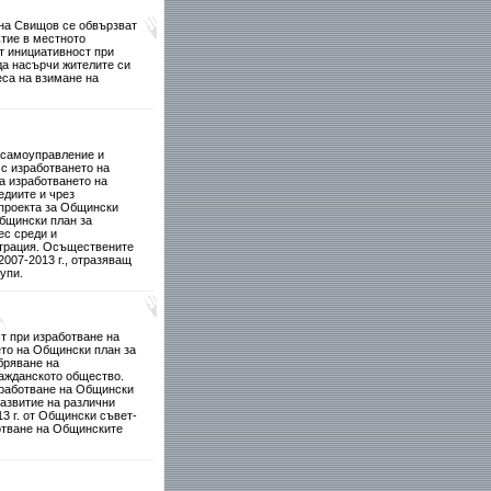
на Свищов се обвързват
тие в местното
т инициативност при
да насърчи жителите си
еса на взимане на
 самоуправление и
с изработването на
а изработването на
диите и чрез
 проекта за Общински
Общински план за
ес среди и
страция. Осъществените
007-2013 г., отразяващ
упи.
т при изработване на
ето на Общински план за
бряване на
ражданското общество.
зработване на Общински
развитие на различни
3 г. от Общински съвет-
отване на Общинските