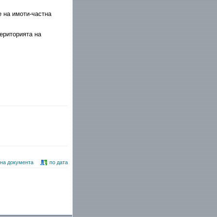
 на имоти-частна
ериторията на
 на документа
по дата