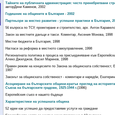
Тайните на публичната администрация: често пренебрегвани стра
автор
Дени Каменов, 2002
Годишник на общините в България - 2002
Партньори за местно развитие - успешни практики в България, 2
56 въпроса по ТСУ, проектиране и строителство, арх. Антон Каравел
Закон за местните данъци и такси. Коментар, Аксения Монова, 1998
Местни бюджети в България, 1998
Нагласи за реформа в местното самоуправление, 1998
Регионалната политика в процеса на присъединяване към Европейск
Алеко Джилджов, Васил Маринов, 1998
Правен режим на концесиите по Закона за общинската собственост, 
1997
Законът за общинската собственост - коментари и наредби, Екатерин
Асоцииране на българските общини-кратък преглед на историята
Съюза на българските градове, 1925-1944 г.
(1996)
Европейския съюз е нашето бъдеще
Характеристики на успешната община
52 идеи как успешно да предоставяме услуги на граждани