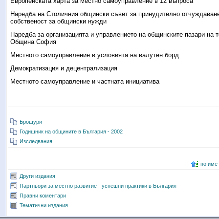
Европейската харта за местно самоуправление в 12 въпроса
Наредба на Столичния общински съвет за принудително отчуждаване
собственост за общински нужди
Наредба за организацията и управлението на общинските пазари на т
Община София
Местното самоуправление в условията на валутен борд
Демократизация и децентрализация
Местното самоуправление и частната инициатива
Брошури
Годишник на общините в България - 2002
Изследвания
по име
Други издания
Партньори за местно развитие - успешни практики в България
Правни коментари
Тематични издания