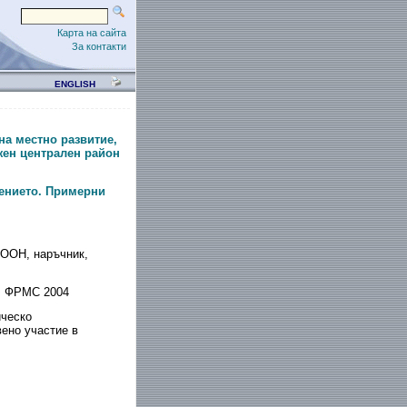
Карта на сайта
За контакти
ENGLISH
на местно развитие,
жен централен район
лението. Примерни
ООН, наръчник,
, ФРМС 2004
ическо
ено участие в