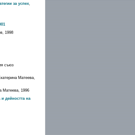
тегии за успех
,
001
ов, 1998
ия съюз
Екатерина Матеева,
а Матеева, 1996
 и дейността на