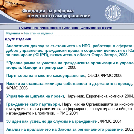
е-Седмичник
|
Финансиране
|
Обучение
|
Дискусионен форум
Издания
»
Тематични издания
Други издания
Аналитичен доклад за състоянието на НПО, работещи в сферата 
добро управление, граждански права и социални дейности от Ю
за планиране (ЮЦРП), включително област Стара Загора, 2008
“Правна рамка за участие на гражданските организации в управ
модели. Изводи и препоръки”
,
2008
Партньорства и местно самоуправление
,
OECD, ФРМС 2006
Насоки за етажната жилищна собственост в държавите в преход
,
ФРМС 2006
Управление цикъла на проект
,
Наръчник, Европейска комисия 2004
Гражданите като партньори
,
Наръчник на Организацията за иконом
сътрудничество и развитие за информиране, консултиране и обществ
изграждането на политики, ФРМС 2004
50 идеи как успешно да служим на гражданите
,
ФРМС 2004
Анализ на прилагането на Закона за регионалното развитие
,
2002