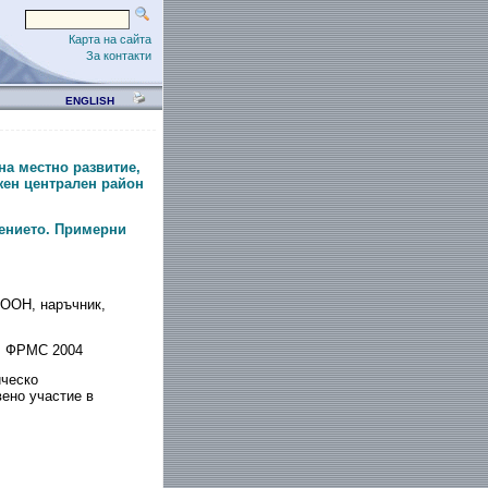
Карта на сайта
За контакти
ENGLISH
на местно развитие,
жен централен район
лението. Примерни
ООН, наръчник,
, ФРМС 2004
ическо
ено участие в