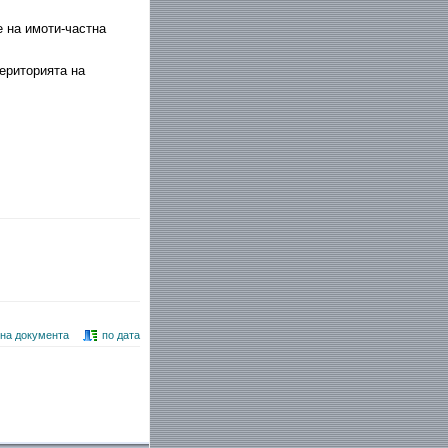
 на имоти-частна
ериторията на
 на документа
по дата