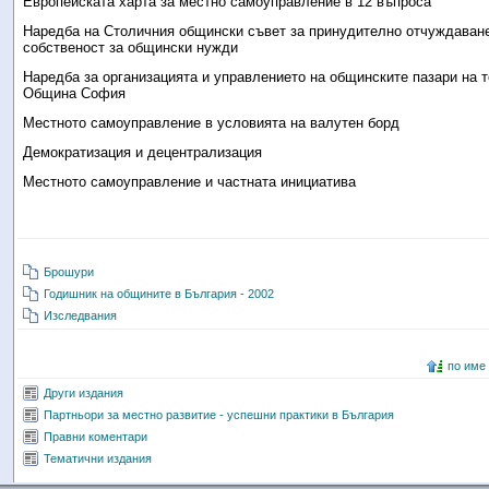
Европейската харта за местно самоуправление в 12 въпроса
Наредба на Столичния общински съвет за принудително отчуждаване
собственост за общински нужди
Наредба за организацията и управлението на общинските пазари на т
Община София
Местното самоуправление в условията на валутен борд
Демократизация и децентрализация
Местното самоуправление и частната инициатива
Брошури
Годишник на общините в България - 2002
Изследвания
по име
Други издания
Партньори за местно развитие - успешни практики в България
Правни коментари
Тематични издания