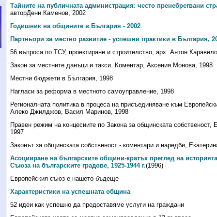
Тайните на публичната администрация: често пренебрегвани стра
автор
Дени Каменов, 2002
Годишник на общините в България - 2002
Партньори за местно развитие - успешни практики в България, 2
56 въпроса по ТСУ, проектиране и строителство, арх. Антон Каравел
Закон за местните данъци и такси. Коментар, Аксения Монова, 1998
Местни бюджети в България, 1998
Нагласи за реформа в местното самоуправление, 1998
Регионалната политика в процеса на присъединяване към Европейск
Алеко Джилджов, Васил Маринов, 1998
Правен режим на концесиите по Закона за общинската собственост, 
1997
Законът за общинската собственост - коментари и наредби, Екатерин
Асоцииране на българските общини-кратък преглед на историята
Съюза на българските градове, 1925-1944 г.
(1996)
Европейския съюз е нашето бъдеще
Характеристики на успешната община
52 идеи как успешно да предоставяме услуги на граждани