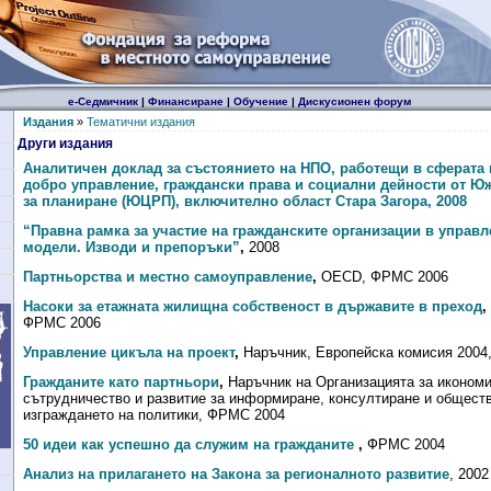
е-Седмичник
|
Финансиране
|
Обучение
|
Дискусионен форум
Издания
»
Тематични издания
Други издания
Аналитичен доклад за състоянието на НПО, работещи в сферата 
добро управление, граждански права и социални дейности от Ю
за планиране (ЮЦРП), включително област Стара Загора, 2008
“Правна рамка за участие на гражданските организации в управ
модели. Изводи и препоръки”
,
2008
Партньорства и местно самоуправление
,
OECD, ФРМС 2006
Насоки за етажната жилищна собственост в държавите в преход
,
ФРМС 2006
Управление цикъла на проект
,
Наръчник, Европейска комисия 2004
Гражданите като партньори
,
Наръчник на Организацията за иконом
сътрудничество и развитие за информиране, консултиране и обществ
изграждането на политики, ФРМС 2004
50 идеи как успешно да служим на гражданите
,
ФРМС 2004
Анализ на прилагането на Закона за регионалното развитие
,
2002