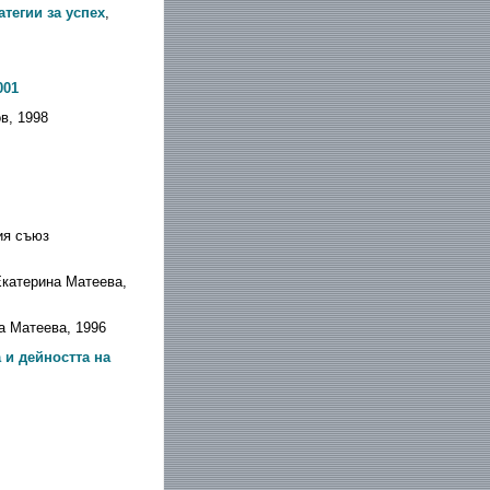
тегии за успех
,
001
ов, 1998
ия съюз
Екатерина Матеева,
а Матеева, 1996
 и дейността на