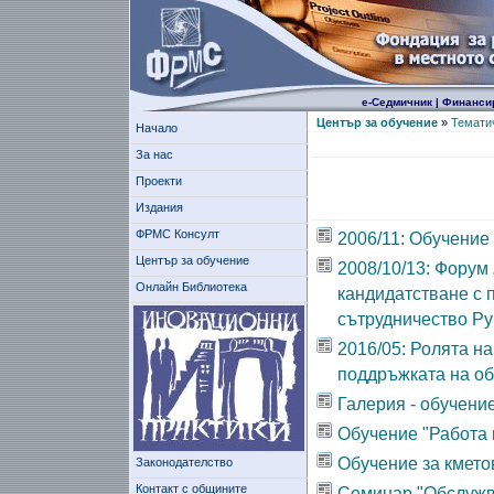
е-Седмичник
|
Финанси
Център за обучение
»
Темати
Начало
За нас
Проекти
Издания
ФРМС Консулт
2006/11: Обучение
Център за обучение
2008/10/13: Форум
Онлайн Библиотека
кандидатстване с 
сътрудничество Ру
2016/05: Ролята н
поддръжката на о
Галерия - обучение
Обучение "Работа 
Обучение за кмето
Законодателство
Контакт с общините
Семинар "Обслужв