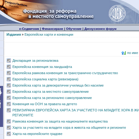
е-Седмичник
|
Финансиране
|
Обучение
|
Дискусионен форум
Издания
»
Европейски харти и конвенции
по име
Декларация за регионализма
Европейска конвенция за ландшафта
Европейска рамкова конвенция за трансгранично сътрудничество
Европейска социална харта (ревизирана)
Европейска харта за демократични училища без насилие
Европейска харта за местното самоуправление
Европейска харта за регионално самоуправление
Конвенция на ООН за правата на детето
РЕВИЗИРАНА ЕВРОПЕЙСКА ХАРТА ЗА УЧАСТИЕТО НА МЛАДИТЕ ХОРА В Ж
РЕГИОНИТЕ
Рамкова конвенция за защита на националните малцинства
Харта за участието на младите хора в живота на общините и регионите
Харта на европейските градове