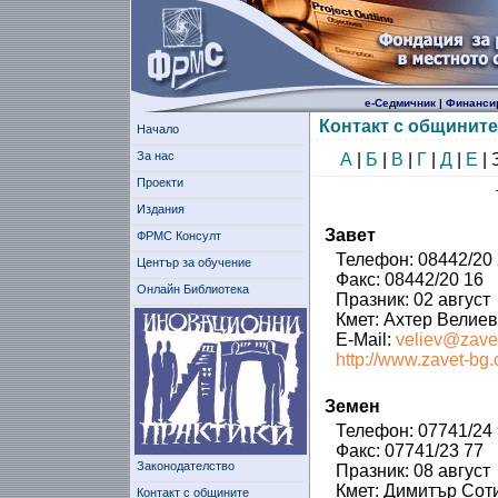
е-Седмичник
|
Финанси
Контакт с общините
Начало
За нас
А
|
Б
|
В
|
Г
|
Д
|
Е
| 
Проекти
Издания
Завет
ФРМС Консулт
Телефон: 08442/20
Център за обучение
Факс: 08442/20 16
Онлайн Библиотека
Празник: 02 август
Кмет: Ахтер Велиев
E-Mail:
veliev@zave
http://www.zavet-bg
Земен
Телефон: 07741/24
Факс: 07741/23 77
Законодателство
Празник: 08 август
Кмет: Димитър Сот
Контакт с общините