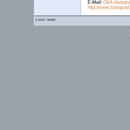
E-Mail:
ObA-zlatogr
http://www.zlatograd
© 2007, ФРМС