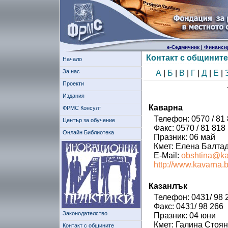
е-Седмичник
|
Финанси
Контакт с общините
Начало
За нас
А
|
Б
|
В
|
Г
|
Д
|
Е
|
Проекти
Издания
Каварна
ФРМС Консулт
Телефон: 0570 / 81
Център за обучение
Факс: 0570 / 81 818
Онлайн Библиотека
Празник: 06 май
Кмет: Елена Балта
E-Mail:
obshtina@ka
http://www.kavarna.b
Казанлък
Телефон: 0431/ 98 2
Факс: 0431/ 98 266
Законодателство
Празник: 04 юни
Кмет: Галина Стоя
Контакт с общините