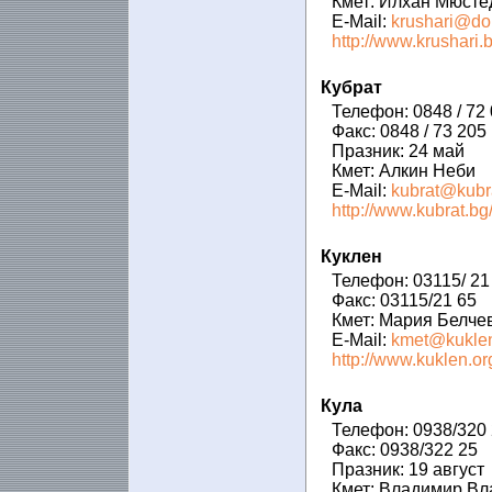
Кмет: Илхан Мюст
E-Mail:
krushari@dob
http://www.krushari.b
Кубрат
Телефон: 0848 / 72
Факс: 0848 / 73 205
Празник: 24 май
Кмет: Алкин Неби
E-Mail:
kubrat@kubr
http://www.kubrat.bg
Куклен
Телефон: 03115/ 21
Факс: 03115/21 65
Кмет: Мария Белче
E-Mail:
kmet@kuklen
http://www.kuklen.or
Кула
Телефон: 0938/320
Факс: 0938/322 25
Празник: 19 август
Кмет: Владимир В