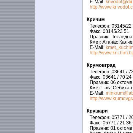
E-Mail:
krivodol@dir
http://www.krivodol.
Кричим
Телефон: 03145/22 
Факс: 03145/23 51
Празник: Последнат
Кмет: Атанас Калче
E-Mail:
kmet_krichi
http://www.krichim.b
Крумовград
Телефон: 03641 / 7
Факс: 03641 / 70 24
Празник: 06 октомв
Кмет: г-жа Себиха
E-Mail:
minkrum@ab
http://www.krumovgr
Крушари
Телефон: 05771 / 2
Факс: 05771 / 21 36
Празник: 01 октомв