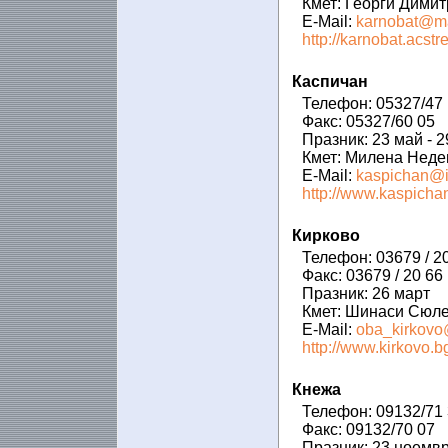
Кмет: Георги Дими
E-Mail:
karnobat@ma
http://karnobat.acstr
Каспичан
Телефон: 05327/47 
Факс: 05327/60 05
Празник: 23 май - 2
Кмет: Милена Неде
E-Mail:
kaspichan@i
http://www.kaspichan
Кирково
Телефон: 03679 / 20
Факс: 03679 / 20 66
Празник: 26 март
Кмет: Шинаси Сюл
E-Mail:
oba_kirkovo@
http://www.kirkovo.b
Кнежа
Телефон: 09132/71
Факс: 09132/70 07
Празник: 23 ноемв