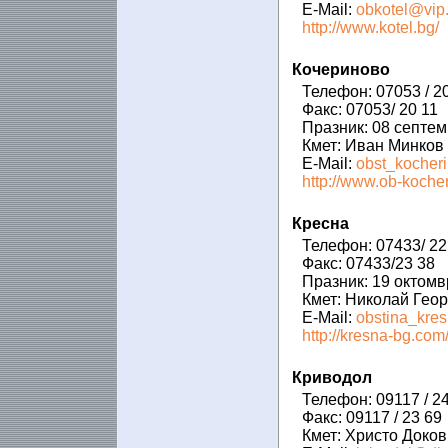
E-Mail:
obkotel@vip
http://www.kotel.bg/
Кочериново
Телефон: 07053 / 2
Факс: 07053/ 20 11
Празник: 08 септе
Кмет: Иван Минков
E-Mail:
obst_kocher
http://www.ob-koche
Кресна
Телефон: 07433/ 22 
Факс: 07433/23 38
Празник: 19 октомв
Кмет: Николай Геор
E-Mail:
obstina_kre
http://kresna-bg.com
Криводол
Телефон: 09117 / 24
Факс: 09117 / 23 69
Кмет: Христо Доков