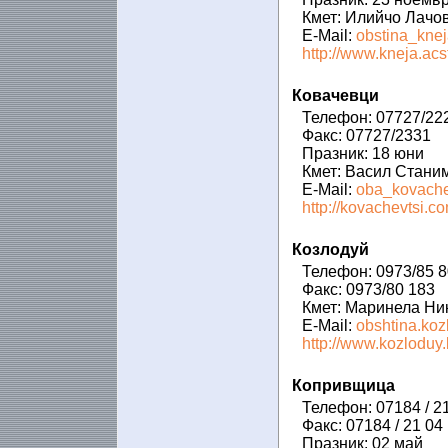
Кмет: Илийчо Лачо
E-Mail:
obstina_kne
http://www.kneja.acs
Ковачевци
Телефон: 07727/22
Факс: 07727/2331
Празник: 18 юни
Кмет: Васил Стани
E-Mail:
oba_kovache
http://kovachevtsi.co
Козлодуй
Телефон: 0973/85 
Факс: 0973/80 183
Кмет: Маринела Ни
E-Mail:
obshtina.ko
http://www.kozloduy.
Копривщица
Телефон: 07184 / 2
Факс: 07184 / 21 04
Празник: 02 май