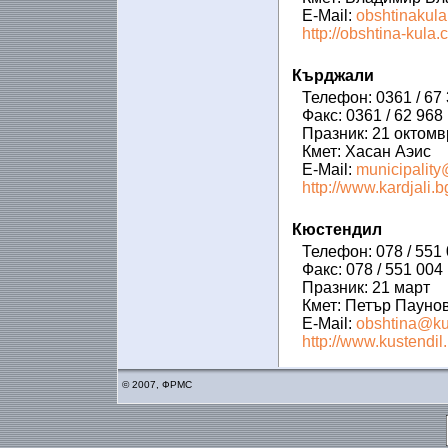
E-Mail:
obshtinakul
http://obshtina-kula.
Кърджали
Телефон: 0361 / 67 
Факс: 0361 / 62 968
Празник: 21 октомв
Кмет: Хасан Аэис
E-Mail:
municipality
http://www.kardjali.b
Кюстендил
Телефон: 078 / 551 
Факс: 078 / 551 004
Празник: 21 март
Кмет: Петър Пауно
E-Mail:
obshtina@ku
http://www.kustendil.
© 2007, ФРМС