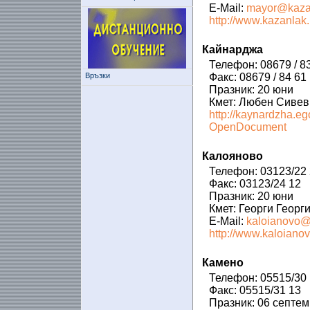
E-Mail:
mayor@kaza
http://www.kazanlak.
Кайнарджа
Телефон: 08679 / 8
Връзки
Факс: 08679 / 84 61
Празник: 20 юни
Кмет: Любен Сивев
http://kaynardzha
OpenDocument
Калояново
Телефон: 03123/22 
Факс: 03123/24 12
Празник: 20 юни
Кмет: Георги Георг
E-Mail:
kaloianovo@
http://www.kaloianov
Камено
Телефон: 05515/30 
Факс: 05515/31 13
Празник: 06 септе