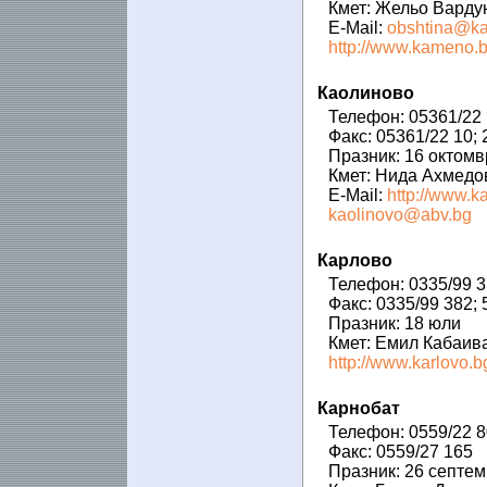
Кмет: Жельо Варду
E-Mail:
obshtina@k
http://www.kameno.b
Каолиново
Телефон: 05361/22 
Факс: 05361/22 10; 
Празник: 16 октомв
Кмет: Нида Ахмедо
E-Mail:
http://www.k
kaolinovo@abv.bg
Карлово
Телефон: 0335/99 31
Факс: 0335/99 382; 
Празник: 18 юли
Кмет: Емил Кабаив
http://www.karlovo.b
Карнобат
Телефон: 0559/22 
Факс: 0559/27 165
Празник: 26 септе