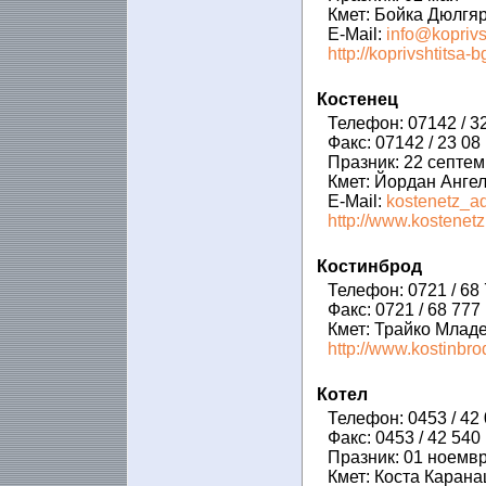
Кмет: Бойка Дюлгя
E-Mail:
info@koprivs
http://koprivshtitsa-
Костенец
Телефон: 07142 / 32
Факс: 07142 / 23 08
Празник: 22 септе
Кмет: Йордан Анге
E-Mail:
kostenetz_a
http://www.kostenetz
Костинброд
Телефон: 0721 / 68
Факс: 0721 / 68 777
Кмет: Трайко Млад
http://www.kostinbro
Котел
Телефон: 0453 / 42 
Факс: 0453 / 42 540
Празник: 01 ноемв
Кмет: Коста Каран