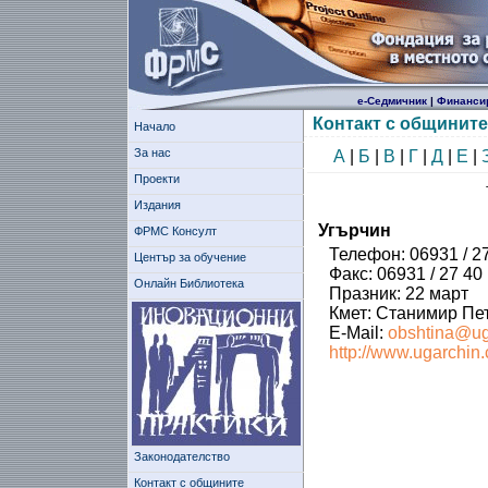
е-Седмичник
|
Финанси
Контакт с общините
Начало
За нас
А
|
Б
|
В
|
Г
|
Д
|
Е
|
Проекти
Издания
Угърчин
ФРМС Консулт
Телефон: 06931 / 27
Център за обучение
Факс: 06931 / 27 40
Онлайн Библиотека
Празник: 22 март
Кмет: Станимир Пе
E-Mail:
obshtina@ug
http://www.ugarchin
Законодателство
Контакт с общините