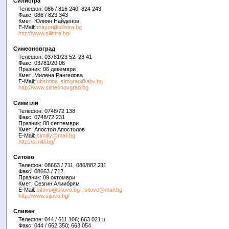
Силистра
Телефон: 086 / 816 240; 824 243
Факс: 086 / 823 343
Кмет: Юлиян Найденов
E-Mail:
mayor@silistra.bg
http://www.silistra.bg/
Симеоновград
Телефон: 03781/23 52; 23 41
Факс: 03781/20 06
Празник: 06 декември
Кмет: Милена Рангелова
E-Mail:
obshtina_simgrad@abv.bg
http://www.simeonovgrad.bg
Симитли
Телефон: 0748/72 138
Факс: 0748/72 231
Празник: 08 септември
Кмет: Апостол Апостолов
E-Mail:
simitly@mail.bg
http://simitli.bg/
Ситово
Телефон: 08663 / 711, 086/882 211
Факс: 08663 / 712
Празник: 09 октомври
Кмет: Сезгин Алиибрям
E-Mail:
sitovo@sitovo.bg
,
sitovo@mail.bg
http://www.sitovo.bg/
Сливен
Телефон: 044 / 611 106; 663 021 ц
Факс: 044 / 662 350; 663 054