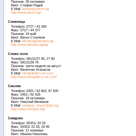
Празник: 26 октомври
Кмет: Стефан Радев
E-Mail:
obstina@sliven.bg
http://www.sliven.bg/
Сливница
Телефон: 0727 / 42 300
Факс: 0727 / 44 377
Празник: 24 май
Кмет: Васко Стоилков
E-Mail:
slivnitsa@slivnitsa.bg
http://www.slivnitsa.bg/bg
Сливо поле
Телефон: 08131/27 95; 27 80
Факс: 08131/28 76
Празник: трета неделя на август
Кмет: Валентин Атанасов
E-Mail:
slivopole@ru-se.com
http://www.slivopole.ru-se.com/
Смолян
Телефон: 0301 / 62 662; 67 600
Факс: 0301 / 62 426
Празник: 18 октомври
Кмет: Николай Мелемов
E-Mail:
smolyan_mayor@abv.bg
http://www.smolyan.bg/
Смядово
Телефон: 05351/ 20 33
Факс: 05351/ 22 26; 20 40
Празник: 21 ноември
Кмет: Иванка Николова