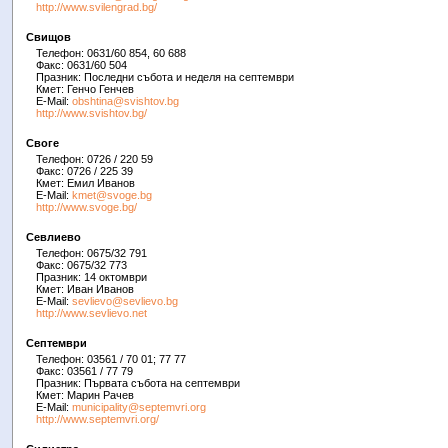
http://www.svilengrad.bg/
Свищов
Телефон: 0631/60 854, 60 688
Факс: 0631/60 504
Празник: Последни събота и неделя на септември
Кмет: Генчо Генчев
E-Mail:
obshtina@svishtov.bg
http://www.svishtov.bg/
Своге
Телефон: 0726 / 220 59
Факс: 0726 / 225 39
Кмет: Емил Иванов
E-Mail:
kmet@svoge.bg
http://www.svoge.bg/
Севлиево
Телефон: 0675/32 791
Факс: 0675/32 773
Празник: 14 октомври
Кмет: Иван Иванов
E-Mail:
sevlievo@sevlievo.bg
http://www.sevlievo.net
Септември
Телефон: 03561 / 70 01; 77 77
Факс: 03561 / 77 79
Празник: Първата събота на септември
Кмет: Марин Рачев
E-Mail:
municipality@septemvri.org
http://www.septemvri.org/