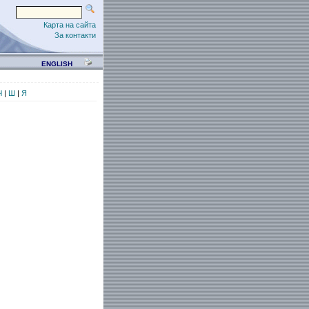
Карта на сайта
За контакти
ENGLISH
Ч
|
Ш
|
Я