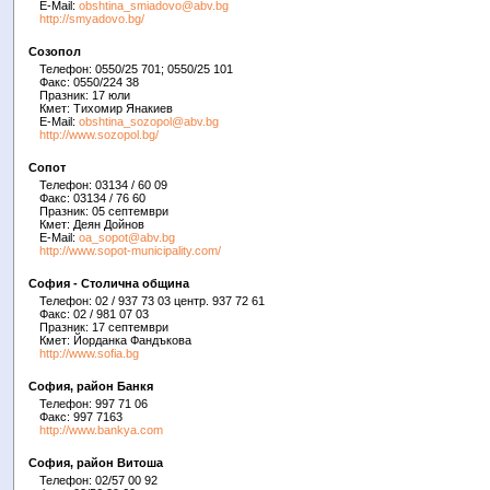
E-Mail:
obshtina_smiadovo@abv.bg
http://smyadovo.bg/
Созопол
Телефон: 0550/25 701; 0550/25 101
Факс: 0550/224 38
Празник: 17 юли
Кмет: Тихомир Янакиев
E-Mail:
obshtina_sozopol@abv.bg
http://www.sozopol.bg/
Сопот
Телефон: 03134 / 60 09
Факс: 03134 / 76 60
Празник: 05 септември
Кмет: Деян Дойнов
E-Mail:
oa_sopot@abv.bg
http://www.sopot-municipality.com/
София - Столична община
Телефон: 02 / 937 73 03 центр. 937 72 61
Факс: 02 / 981 07 03
Празник: 17 септември
Кмет: Йорданка Фандъкова
http://www.sofia.bg
София, район Банкя
Телефон: 997 71 06
Факс: 997 7163
http://www.bankya.com
София, район Витоша
Телефон: 02/57 00 92