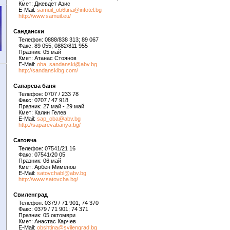
Кмет: Джевдет Азис
E-Mail:
samuil_ob6tina@infotel.bg
http://www.samuil.eu/
Сандански
Телефон: 0888/838 313; 89 067
Факс: 89 055; 0882/811 955
Празник: 05 май
Кмет: Атанас Стоянов
E-Mail:
oba_sandanski@abv.bg
http://sandanskibg.com/
Сапарева баня
Телефон: 0707 / 233 78
Факс: 0707 / 47 918
Празник: 27 май - 29 май
Кмет: Калин Гелев
E-Mail:
sap_oba@abv.bg
http://saparevabanya.bg/
Сатовча
Телефон: 07541/21 16
Факс: 07541/20 05
Празник: 06 май
Кмет: Арбен Мименов
E-Mail:
satovchabl@abv.bg
http://www.satovcha.bg/
Свиленград
Телефон: 0379 / 71 901; 74 370
Факс: 0379 / 71 901; 74 371
Празник: 05 октомври
Кмет: Анастас Карчев
E-Mail:
obshtina@svilengrad.bg