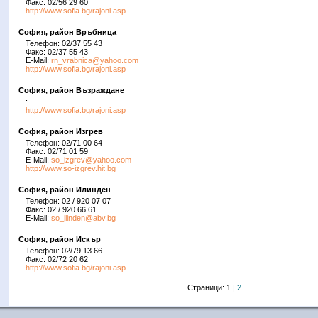
Факс: 02/56 29 60
http://www.sofia.bg/rajoni.asp
София, район Връбница
Телефон: 02/37 55 43
Факс: 02/37 55 43
E-Mail:
rn_vrabnica@yahoo.com
http://www.sofia.bg/rajoni.asp
София, район Възраждане
:
http://www.sofia.bg/rajoni.asp
София, район Изгрев
Телефон: 02/71 00 64
Факс: 02/71 01 59
E-Mail:
so_izgrev@yahoo.com
http://www.so-izgrev.hit.bg
София, район Илинден
Телефон: 02 / 920 07 07
Факс: 02 / 920 66 61
E-Mail:
so_ilinden@abv.bg
София, район Искър
Телефон: 02/79 13 66
Факс: 02/72 20 62
http://www.sofia.bg/rajoni.asp
Страници: 1 |
2