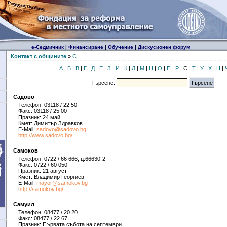
е-Седмичник
|
Финансиране
|
Обучение
|
Дискусионен форум
Контакт с общините
»
С
А
|
Б
|
В
|
Г
|
Д
|
Е
|
З
|
И
|
К
|
Л
|
М
|
Н
|
О
|
П
|
Р
| С |
Т
|
У
|
Х
|
Ц
|
Търсене:
Садово
Телефон: 03118 / 22 50
Факс: 03118 / 25 00
Празник: 24 май
Кмет: Димитър Здравков
E-Mail:
sadovo@sadovo.bg
http://www.sadovo.bg/
Самоков
Телефон: 0722 / 66 666, ц.66630-2
Факс: 0722 / 60 050
Празник: 21 август
Кмет: Владимир Георгиев
E-Mail:
mayor@samokov.bg
http://samokov.bg/
Самуил
Телефон: 08477 / 20 20
Факс: 08477 / 22 67
Празник: Първата събота на септември