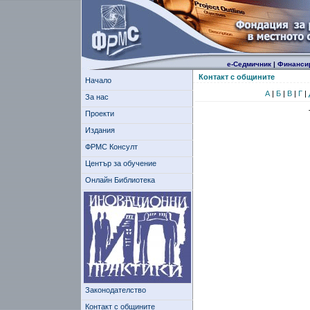
е-Седмичник
|
Финанси
Контакт с общините
Начало
А
|
Б
|
В
|
Г
|
За нас
Проекти
Издания
ФРМС Консулт
Център за обучение
Онлайн Библиотека
Законодателство
Контакт с общините