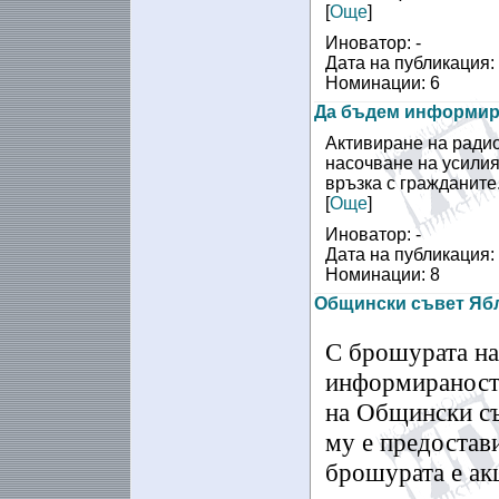
[
Още
]
Иноватор: -
Дата на публикация:
Номинации: 6
Да бъдем информир
Активиране на ради
насочване на усили
връзка с гражданите
[
Още
]
Иноватор: -
Дата на публикация:
Номинации: 8
Общински съвет Яб
С брошурата на
информираност 
на Общински съв
му е предостав
брошурата е ак