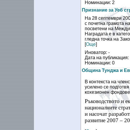
Номинации: 2
Признание за Уеб с
На 28 септември 200
с почетна грамота н
посветени на Междун
Наградата е в катег
гледна точка на Зак
[
Още
]
Иноватор: -
Дата на публикация:
Номинации: 0
Община Тунджа и Е
В контекста на член
усилено се подготвя 
кохезионен фондове
Ръководството и ек
националните страт
и насочат разработ
развитие 2007 – 2