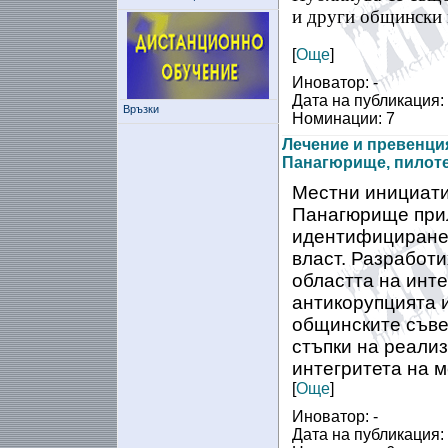
и други общински 
[
Още
]
Иноватор: -
Дата на публикация:
Връзки
Номинации: 7
Лечение и превенция
Панагюрище, пилоте
Местни инициати
Панагюрище прил
идентифициране 
власт. Разработи
областта на инте
антикорупцията 
общинските съве
стъпки на реализ
интегритета на м
[
Още
]
Иноватор: -
Дата на публикация: 