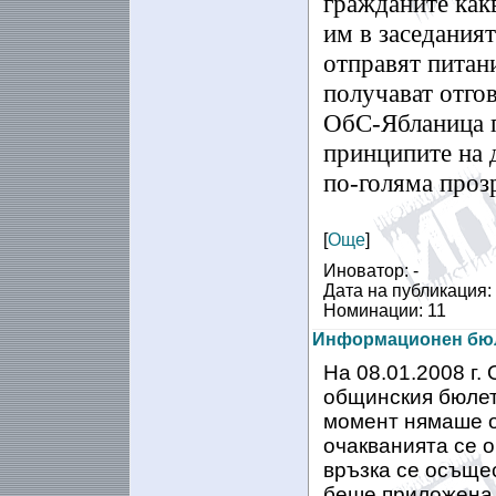
гражданите как
им в заседаният
отправят питан
получават отго
ОбС-Ябланица п
принципите на 
по-голяма прозр
[
Още
]
Иноватор: -
Дата на публикация:
Номинации: 11
Информационен бюл
На 08.01.2008 г
общинския бюлет
момент нямаше о
очакванията се о
връзка се осъщес
беше приложена 