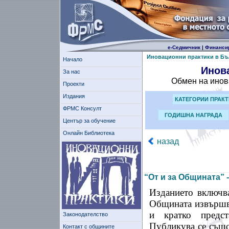
е-Седмичник
|
Финанси
Иновационни практики в Бъ
Начало
Инов
За нас
Обмен на инов
Проекти
Издания
КАТЕГОРИИ ПРАК
ФРМС Консулт
ГОДИШНА НАГРАДА
Център за обучение
Онлайн Библиотека
назад
“От и за Общината”
Изданието включва
Общината извършва
и кратко предст
Законодателство
Публикува се също
Контакт с общините