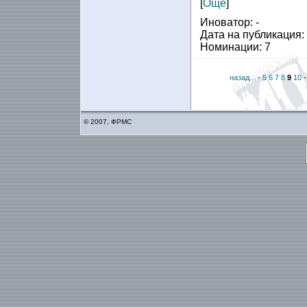
[
Още
]
Иноватор: -
Дата на публикация:
Номинации: 7
назад...
-
5
6
7
8
9
10
© 2007, ФРМС