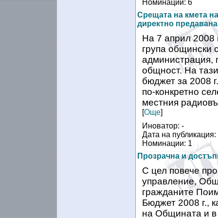
Номинации: 6
Срещата на кмета н
директно предавана
На 7 април 2008 
група общински 
администрация, 
общност. На тази
бюджет за 2008 г
по-конкретно се
местния радиовъ
[
Още
]
Иноватор: -
Дата на публикация:
Номинации: 1
Прозрачна и достъп
С цел повече пр
управление, Общ
гражданите Поим
Бюджет 2008 г., 
на Общината и в