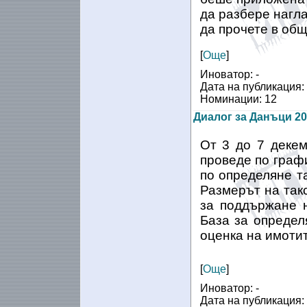
да разбере нагла
да прочете в об
[
Още
]
Иноватор: -
Дата на публикация:
Номинации: 12
Диалог за Данъци 2
От 3 до 7 деке
проведе по граф
по определяне т
Размерът на так
за поддържане 
База за определ
оценка на имотит
[
Още
]
Иноватор: -
Дата на публикация: