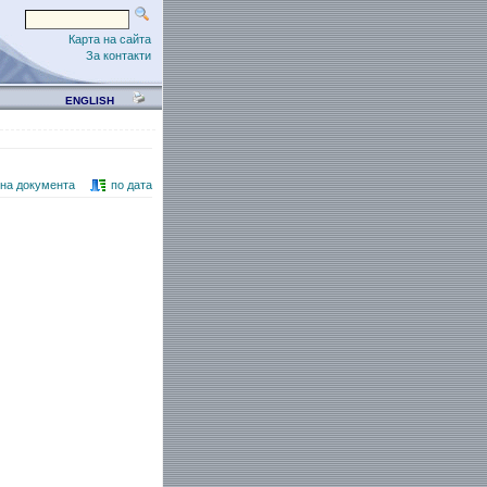
Карта на сайта
За контакти
ENGLISH
 на документа
по дата