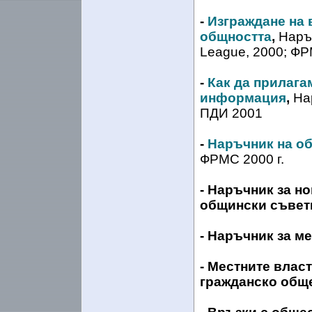
-
Изграждане на 
общността
,
Наръч
League, 2000; Ф
-
Как да прилага
информация
,
Нар
ПДИ 2001
-
Наръчник на об
ФРМС 2000 г.
- Наръчник за н
общински съвет
- Наръчник за м
- Местните влас
гражданско общ