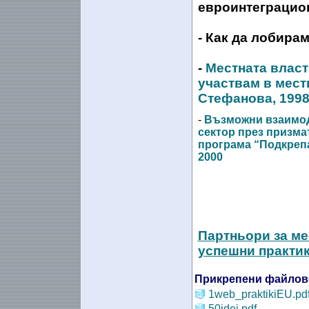
евроинтеграцион
- Как да лобира
-
Местната власт 
участвам в мест
Стефанова, 199
-
Възможни взаимод
сектор през призма
програма “Подкрепа
2000
Партньори за ме
успешни практи
Прикрепени файлов
1web_praktikiEU.pd
50idei.pdf