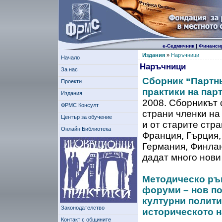
е-Седмичник
|
Финанси
Издания
»
Наръчници
Начало
Наръчници
За нас
Сборник “Партнь
Проекти
практики на пар
Издания
2008.
Сборникът 
ФРМС Консулт
страни членки на 
Център за обучение
и от старите стра
Онлайн Библиотека
Франция, Гърция,
Германия, Финлан
дадат много нови
Методическо ръ
форуми – нов по
културни полити
Законодателство
историческото н
Контакт с общините