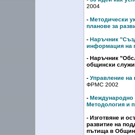
2004
-
Методически ук
планове за разв
-
Наръчник "Създ
информация на 
-
Наръчник "Обсл
общински служи
-
Управление на 
ФРМС 2002
-
Международно с
Методология и п
-
Изготвяне и ос
развитие на под
пътища в Общин