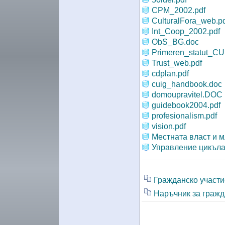
CPM_2002.pdf
CulturalFora_web.pd
Int_Coop_2002.pdf
ObS_BG.doc
Primeren_statut_CU
Trust_web.pdf
cdplan.pdf
cuig_handbook.doc
domoupravitel.DOC
guidebook2004.pdf
profesionalism.pdf
vision.pdf
Местната власт и м
Управление цикъла 
Гражданско участи
Наръчник за гражда