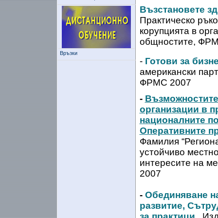
Възстановете зд
Практическо ръко
корупцията в орг
общностите, ФР
Връзки
-
Готови за бизн
американски парт
ФРМС 2007
-
Възможностите 
организации в п
националните по
Оперативните про
Фамилия “Региона
устойчиво местно
интересите на м
2007
-
Обединяване на
развитие, Сътру
за практици
,
Изд