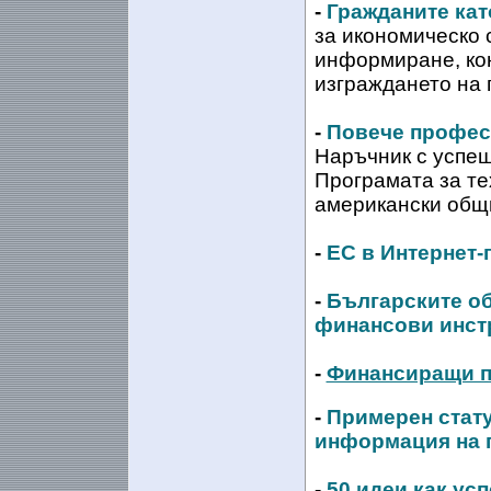
-
Гражданите кат
за икономическо 
информиране, ко
изграждането на
-
Повече профес
Наръчник с успеш
Програмата за те
американски общ
-
ЕС в Интернет-
-
Българските о
финансови инст
-
Финансиращи пр
-
Примерен стату
информация на 
-
50 идеи как ус