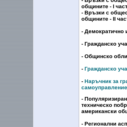
- Връзки с обще
общините - I час
- Връзки с обще
общините - II ча
- Демократично
- Гражданско уч
- Общинско обл
-
Гражданско уча
-
Наръчник за гр
самоуправление -
- Популяризиран
техническо поб
американски об
- Регионални ас