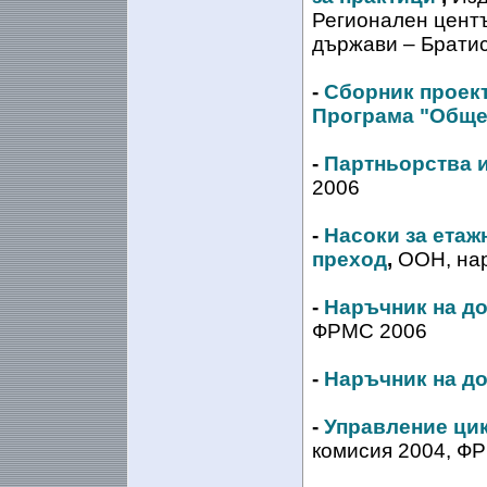
Регионален цент
държави – Братис
-
Сборник проект
Програма "Обще
-
Партньорства 
2006
-
Насоки за етаж
преход
,
ООН, нар
-
Наръчник на д
ФРМС 2006
-
Наръчник на д
-
Управление цик
комисия 2004, Ф