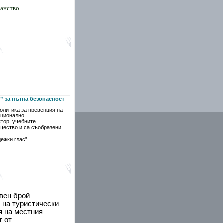
ранство
” за пътна безопасност
олитика за превенция на
уционално
тор, учебните
бщество и са съобразени
ежки глас”.
авен брой
 на туристически
я на местния
г от