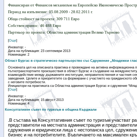
Финансиран от Финансов механизъм на Европейско Икономическо Прост
Период на изпълнение: 05.08.2009 - 28.02.2011 г.
Обща стойност на проекта: 309 711 Евро
Собствен принос: 46 488 Евро
Партньор по проекта: Областна администрация Велико Търново
[
Още
]
Иноватор: -
Дата на публикация: 23 септември 2013
Номинации: 2
Област Бургас в стратегическо партньорство със Сдружение „Младежки глас
Основната цел на описаната практика е провеждане на активна информационна п
пътнотранспортните произшествия в област Бургас и създаване на междуинстит
взаимодействие между държавните институции, неправителствения и частния сек
заведения. Целите и приоритетите са формирани с участието на гражданското о
с неговите потребности.
Инициатори на практиката са Областна администрация Бургас и сдружение “Млад
[
Още
]
Иноватор: -
Дата на публикация: 15 август 2013
Номинации: 4
Консултативен съвет по туризъм в община Кърджали
.В състава на Консултативния съвет по туризъм участват р
представители на местната администрация и представители
сдружения и юридически лица с нестопанска цел, сдружени
бизнес и на потребителите. Въвличането на максимален кръ