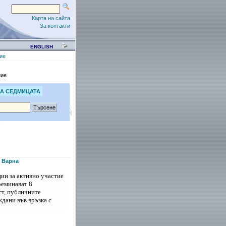
Карта на сайта
За контакти
ENGLISH
ие
ние
А СЕДМИЦАТА
, Варна
ии за активно участие
реминават 8
ст, публичните
ждани във връзка с