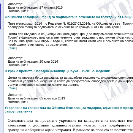
Иноватор: -
Дата на публикация: 27 януари 2015
Номинации: 19
Общински солидарен фонд за подпомагане лечението на граждани от Общи
През месец март 2014 г. с Решение № 611/27.03.2014г. на Общински съвет Троян
солидарен фонд за подпомагане лечението на граждани от Община Троян.
Целта при създаване на „Общински солидарен фонд за подпомагане лечението н
Троян“ е финансово подпомагане лечението на граждани, с постоянен и/или наст
на Община Троян минимум 3 години, които не могат сами или с помощта на близки
необходимите им средства за лечение.
[
Още
]
Иноватор: -
Дата на публикация: 20 юни 2014
Номинации: 1
В крак с времето, Народно читалище „Поука – 1920”, с. Леденик
Целта на проекта бе да изградим, за да заработи ежедневно, информационен цен
социални услуги в с. Леденик, в който да предоставим свободен достъп до инфо
услуги и интернет на всички жители на селото.
[
Още
]
Иноватор: -
Дата на публикация: 05 ноември 2013
Номинации: 1
Укрепване на капацитета на Община Лясковец за модерно, ефикасно и проз
самоуправление
Основната цел на проекта е у
крепване на капацитета на местната вла
качествени и достъпни административни услуги, чрез подобряване
граждани и общинска администрация.
В рамките на проекта са постигнати