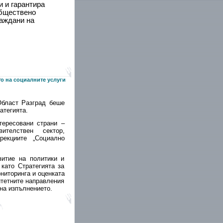
 и гарантира
обществено
раждани на
то на социалните услуги
Област Разград беше
атегията.
тересовани страни –
ителствен сектор,
рекциите „Социално
витие на политики и
като Стратегията за
ниторинга и оценката
итетните направления
 на изпълнението.