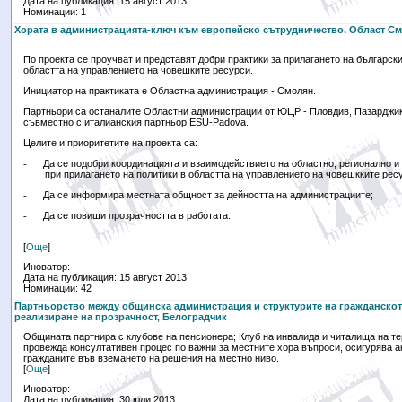
Дата на публикация: 15 август 2013
Номинации: 1
Хората в администрацията-ключ към европейско сътрудничество, Област С
По проекта се проучват и представят добри практики за прилагането на български
областта на управлението на човешките ресурси.
Инициатор на практиката е Областна администрация - Смолян.
Партньори са останалите Областни администрации от ЮЦР - Пловдив, Пазарджик
съвместно с италианския партньор
ESU-Padova.
Целите и приоритетите на проекта са:
-
Да се подобри координацията и взаимодействието на областно, регионално и
при прилагането на политики в областта на управлението на човешкките рес
-
Да се информира местната общност за дейността на администрациите;
-
Да се повиши прозрачността в работата.
[
Още
]
Иноватор: -
Дата на публикация: 15 август 2013
Номинации: 42
Партньорство между общинска администрация и структурите на гражданскот
реализиране на прозрачност, Белоградчик
Общината партнира с клубове на пенсионера; Клуб на инвалида и читалища на те
провежда консултативен процес по важни за местните хора въпроси, осигурява а
гражданите във вземането на решения на местно ниво.
[
Още
]
Иноватор: -
Дата на публикация: 30 юли 2013