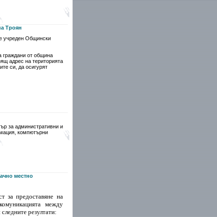
на Троян
 е учреден Общински
а граждани от община
оящ адрес на територията
те си, да осигурят
тър за административни и
рмация, компютърни
рачно местно
ст за предоставяне на
 комуникацията между
 следните резултати: