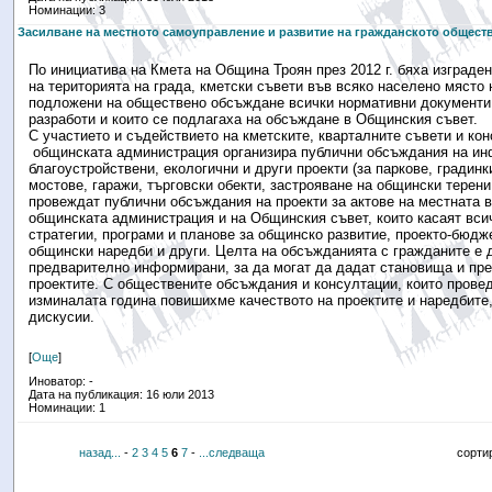
Номинации: 3
Засилване на местното самоуправление и развитие на гражданското общест
По инициатива на Кмета на Община Троян през 2012 г. бяха изграде
на територията на града, кметски съвети във всяко населено място
подложени на обществено обсъждане всички нормативни документи
разработи и които се подлагаха на обсъждане в Общинския съвет.
С участието и съдействието на кметските, кварталните съвети и ко
общинската администрация организира публични обсъждания на ин
благоустройствени, екологични и други проекти (за паркове, градинк
мостове, гаражи, търговски обекти, застрояване на общински терени 
провеждат публични обсъждания на проекти за актове на местната в
общинската администрация и на Общинския съвет, които касаят вси
стратегии, програми и планове за общинско развитие, проекто-бюдж
общински наредби и други. Целта на обсъжданията с гражданите е 
предварително информирани, за да могат да дадат становища и пр
проектите. С обществените обсъждания и консултации, които прове
изминалата година повишихме качеството на проектите и наредбите,
дискусии.
[
Още
]
Иноватор: -
Дата на публикация: 16 юли 2013
Номинации: 1
назад...
-
2
3
4
5
6
7
-
...следваща
сорти