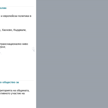
молян
 и европейски политики в
, Хасково, Кърджали,
 транснационално ниво
урси;
о общество за
риторията на общината,
ктивното участие на