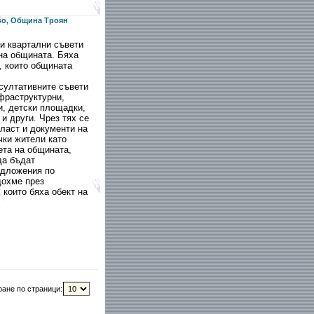
во, Община Троян
ни квартални съвети
 на общината. Бяха
, които общината
нсултативните съвети
фраструктурни,
и, детски площадки,
и други. Чрез тях се
ласт и документи на
чки жители като
ета на общината,
да бъдат
едложения по
дохме през
 които бяха обект на
ране по страници: