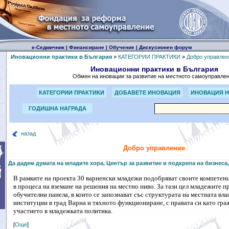
е-Седмичник
|
Финансиране
|
Обучение
|
Дискусионен форум
Иновационни практики в България
»
КАТЕГОРИИ ПРАКТИКИ
»
Добро управлен
Иновационни практики в България
Обмен на иновации за развитие на местното самоуправле
КАТЕГОРИИ ПРАКТИКИ
ДОБАВЕТЕ ИНОВАЦИЯ
ИНОВАЦИЯ Н
ГОДИШНА НАГРАДА
назад
Добро управление
Да дадем думата на младите хора, Център за развитие и подкрепа на бизнеса
В рамките на проекта 30 варненски младежи подобряват своите компетенц
в процеса на вземане на решения на местно ниво. За тази цел младежите п
обучителни панела, в които се запознават със структурата на местната вла
институции в град Варна и тяхното функциониране, с правата си като гра
участието в младежката политика.
[
Още
]