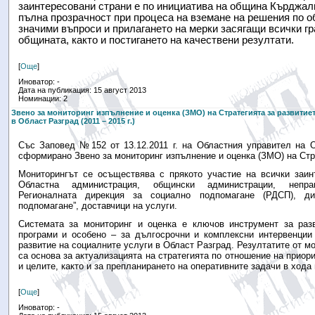
заинтересовани страни е по инициатива на община Кърджали
пълна прозрачност при процеса на вземане на решения по 
значими въпроси и прилагането на мерки засягащи всички г
общината, както и постигането на качествени резултати.
[
Още
]
Иноватор: -
Дата на публикация: 15 август 2013
Номинации: 2
Звено за мониторинг изпълнение и оценка (ЗМО) на Стратегията за развитие
в Област Разград (2011 – 2015 г.)
Със Заповед №152 от 13.12.2011 г. на Областния управител на 
сформирано Звено за мониторинг изпълнение и оценка (ЗМО) на Стр
Мониторингът се осъществява с прякото участие на всички заин
Областна администрация, общински администрации, неправ
Регионалната дирекция за социално подпомагане (РДСП), ди
подпомагане”, доставчици на услуги.
Системата за мониторинг и оценка е ключов инструмент за раз
програми и особено – за дългосрочни и комплексни интервенции 
развитие на социалните услуги в Област Разград. Резултатите от мо
са основа за актуализацията на стратегията по отношение на приор
и целите, както и за препланирането на оперативните задачи в хода
[
Още
]
Иноватор: -