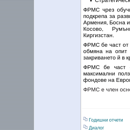
Стратегичес
ФРМС чрез обучи
подкрепа за разв
Армения, Босна и
Косово, Румън
Киргизстан.
ФРМС бе част от 
обмяна на опит 
закриването й в кр
ФРМС бе част о
максимални полз
фондове на Европ
ФРМС е член осно
Годишни отчети
Диалог