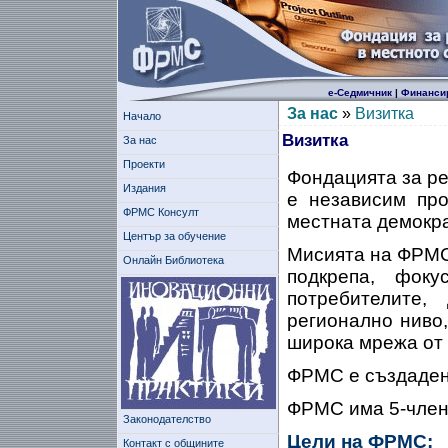
е-Седмичник
|
Финанси
За нас
»
Визитка
Начало
Визитка
За нас
Проекти
Фондацията за р
Издания
е независим пр
ФРМС Консулт
местната демокр
Център за обучение
Мисията на ФРМС
Онлайн Библиотека
подкрепа, фок
потребителите
регионално ниво,
широка мрежа от
ФРМС е създадена
ФРМС има 5-член
Законодателство
Цели на ФРМС:
Контакт с общините