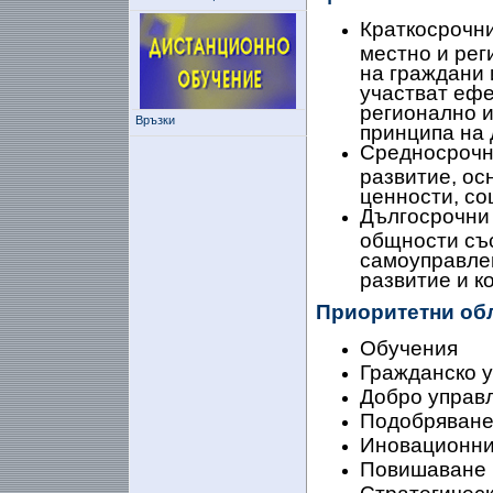
Краткосрочни
местно и рег
на граждани 
участват ефе
регионално и
Връзки
принципа на 
Средносрочн
развитие, ос
ценности, со
Дългосрочни
общности със
самоуправлен
развитие и к
Приоритетни обл
Обучения
Гражданско у
Добро управл
Подобряване
Иновационни
Повишаване 