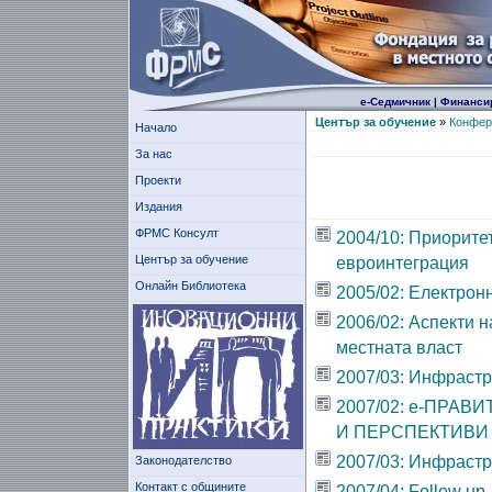
е-Седмичник
|
Финанси
Център за обучение
»
Конфер
Начало
За нас
Проекти
Издания
ФРМС Консулт
2004/10: Приорите
Център за обучение
евроинтеграция
Онлайн Библиотека
2005/02: Електрон
2006/02: Аспекти 
местната власт
2007/03: Инфрастр
2007/02: е-ПРА
И ПЕРСПЕКТИВИ
2007/03: Инфрастр
Законодателство
Контакт с общините
2007/04: Follow up