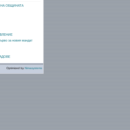
 НА ОБЩИНАТА
ВЛЕНИЕ
ърво за новия мандат
АДОВЕ
Optimized by
Nimasystems