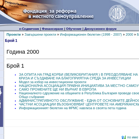
е-Седмичник
|
Финансиране
|
Обучение
|
Дискусионен форум
Проекти
»
Завършени проекти
»
Информационен бюлетин (1998 - 2007)
»
2000
»
Б
Брой 1
Година 2000
Брой 1
ЗА ОПИТА НА ГРАД КОРБИ (ВЕЛИКОБРИТАНИЯ ) В ПРЕОДОЛЯВАНЕ Н
КРИЗА И СЪЗДАВАНЕ НА БЛАГОПРИЯТНА СРЕДА ЗА ИНВЕСТИЦИИ
Модел за избор на инвестиционни проекти
НАЦИОНАЛНА АСОЦИАЦИЯ ПРАВНА ИНИЦИАТИВА ЗА МЕСТНО САМОУ
САМО ПРОМЕНИТЕ ЩЕ НИ ВЪРНАТ В ЕВРОПА
Националното сдружение на общините в Република България проведе свое
Общо събрание
АДМИНИСТРАТИВНОТО ОБСЛУЖВАНЕ - ЕДНА ОТ ОСНОВНИТЕ ДЕЙНО
ЧАСТНИ АСОЦИАЦИИ ВЪЗОБНОВЯВАТ ЦЕНТРОВЕТЕ НА АМЕРИКАНСКИ
Информационният бюлетин на ФРМС навлиза в своята пета година
по име