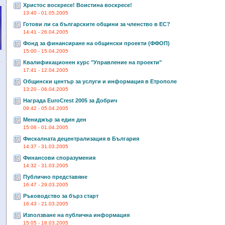
Христос воскресе! Воистина воскресе!
13:40 - 01.05.2005
Готови ли са българските общини за членство в ЕС?
14:41 - 26.04.2005
Фонд за финансиране на общински проекти (ФФОП)
15:00 - 15.04.2005
Квалификационен курс "Управление на проекти"
17:41 - 12.04.2005
Общински център за услуги и информация в Етрополе
13:20 - 06.04.2005
Награда EuroCrest 2005 за Добрич
09:42 - 05.04.2005
Мениджър за един ден
15:06 - 01.04.2005
Фискалната децентрализация в България
14:37 - 31.03.2005
Финансови споразумения
14:32 - 31.03.2005
Публично представяне
16:47 - 29.03.2005
Ръководство за бърз старт
16:43 - 21.03.2005
Използване на публична информация
15:05 - 18.03.2005