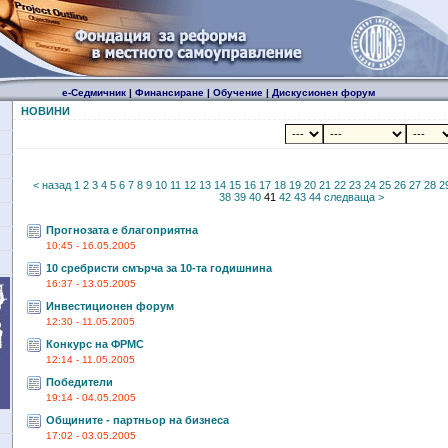
е-Седмичник
|
Финансиране
|
Обучение
|
Дискусионен форум
НОВИНИ
< назад
1
2
3
4
5
6
7
8
9
10
11
12
13
14
15
16
17
18
19
20
21
22
23
24
25
26
27
28
2
38
39
40
41
42
43
44
следваща >
Прогнозата е благоприятна
10:45 - 16.05.2005
10 сребристи смърча за 10-та годишнина
16:37 - 13.05.2005
Инвестиционен форум
12:30 - 11.05.2005
Конкурс на ФРМС
12:14 - 11.05.2005
Победители
19:14 - 04.05.2005
Общините - партньор на бизнеса
17:02 - 03.05.2005