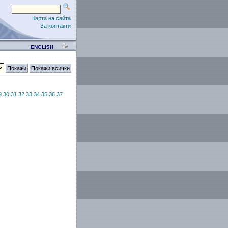
Карта на сайта
За контакти
ENGLISH
9
30
31
32
33
34
35
36
37