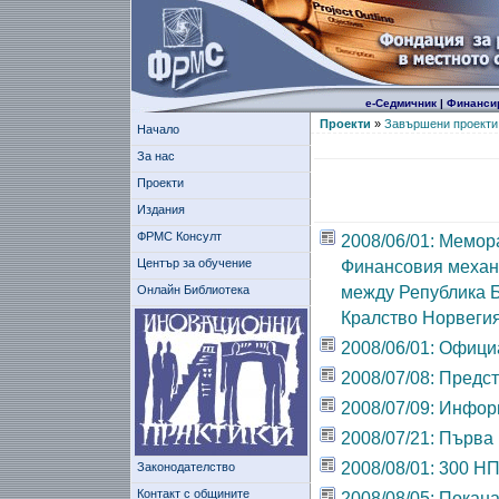
е-Седмичник
|
Финанси
Проекти
»
Завършени проекти
Начало
За нас
Проекти
Издания
ФРМС Консулт
2008/06/01: Мемор
Център за обучение
Финансовия механ
Онлайн Библиотека
между Република 
Кралство Норвеги
2008/06/01: Офиц
2008/07/08: Предс
2008/07/09: Инфор
2008/07/21: Първа
2008/08/01: 300 Н
Законодателство
Контакт с общините
2008/08/05: Покан